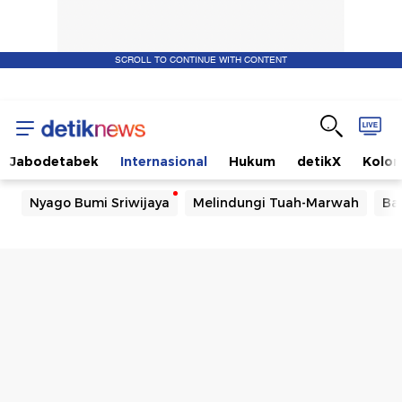
SCROLL TO CONTINUE WITH CONTENT
Jabodetabek
Internasional
Hukum
detikX
Kolo
Nyago Bumi Sriwijaya
Melindungi Tuah-Marwah
Ba