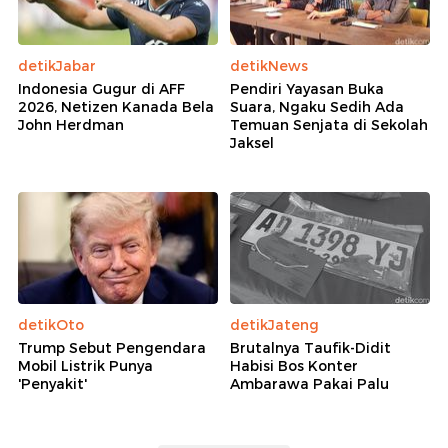
detikJabar
detikNews
Indonesia Gugur di AFF
Pendiri Yayasan Buka
2026, Netizen Kanada Bela
Suara, Ngaku Sedih Ada
John Herdman
Temuan Senjata di Sekolah
Jaksel
detikOto
detikJateng
Trump Sebut Pengendara
Brutalnya Taufik-Didit
Mobil Listrik Punya
Habisi Bos Konter
'Penyakit'
Ambarawa Pakai Palu