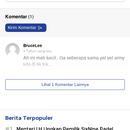
Berita Terpopuler
#1
Menteri LH Ungkap Pemilik SixNine Padel