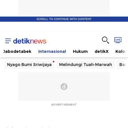
SCROLL TO CONTINUE WITH CONTENT
Jabodetabek
Internasional
Hukum
detikX
Kolo
Nyago Bumi Sriwijaya
Melindungi Tuah-Marwah
Ban
ADVERTISEMENT