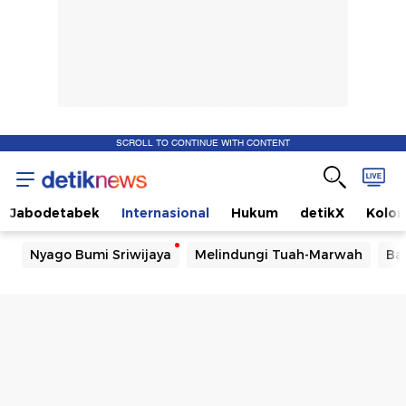
SCROLL TO CONTINUE WITH CONTENT
Jabodetabek
Internasional
Hukum
detikX
Kolo
Nyago Bumi Sriwijaya
Melindungi Tuah-Marwah
Ba