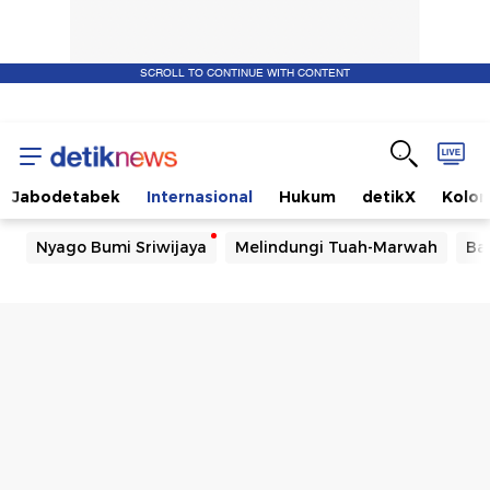
SCROLL TO CONTINUE WITH CONTENT
Jabodetabek
Internasional
Hukum
detikX
Kolo
Nyago Bumi Sriwijaya
Melindungi Tuah-Marwah
Ba