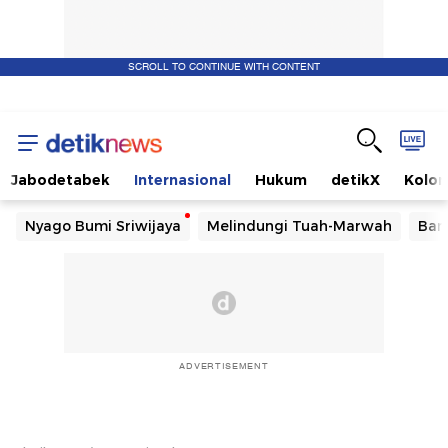
SCROLL TO CONTINUE WITH CONTENT
Jabodetabek
Internasional
Hukum
detikX
Kolo
Nyago Bumi Sriwijaya
Melindungi Tuah-Marwah
Ban
ADVERTISEMENT