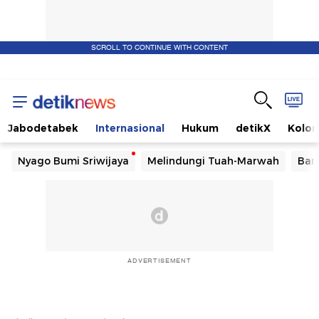
SCROLL TO CONTINUE WITH CONTENT
Jabodetabek
Internasional
Hukum
detikX
Kolo
Nyago Bumi Sriwijaya
Melindungi Tuah-Marwah
Ban
ADVERTISEMENT