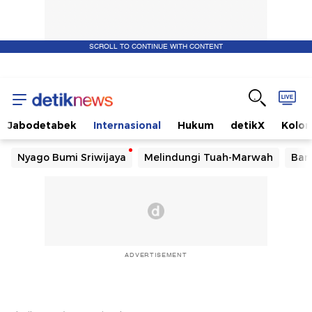
SCROLL TO CONTINUE WITH CONTENT
Jabodetabek
Internasional
Hukum
detikX
Kolo
Nyago Bumi Sriwijaya
Melindungi Tuah-Marwah
Ban
ADVERTISEMENT