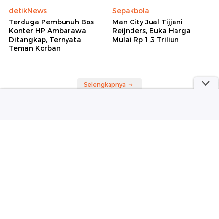
detikNews
Sepakbola
Terduga Pembunuh Bos
Man City Jual Tijjani
Konter HP Ambarawa
Reijnders, Buka Harga
Ditangkap, Ternyata
Mulai Rp 1,3 Triliun
Teman Korban
Selengkapnya
Berita detikcom Lainnya
Suami Nikita Willy Imami Sholat
Jumat di Kanada, Netizen: Masya
Allah
detikInet
Cari Kaca Film Jangan Asal
detikOto