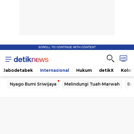
SCROLL TO CONTINUE WITH CONTENT
Jabodetabek
Internasional
Hukum
detikX
Kolo
Nyago Bumi Sriwijaya
Melindungi Tuah-Marwah
Ba