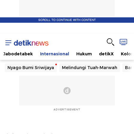
SCROLL TO CONTINUE WITH CONTENT
Jabodetabek
Internasional
Hukum
detikX
Kolo
Nyago Bumi Sriwijaya
Melindungi Tuah-Marwah
Ban
ADVERTISEMENT