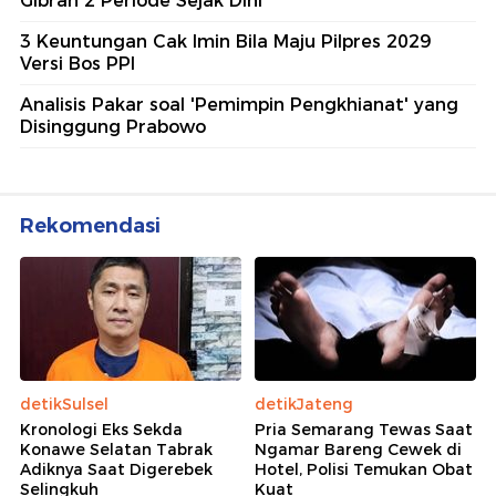
Gibran 2 Periode Sejak Dini
3 Keuntungan Cak Imin Bila Maju Pilpres 2029
Versi Bos PPI
Analisis Pakar soal 'Pemimpin Pengkhianat' yang
Disinggung Prabowo
Rekomendasi
detikSulsel
detikJateng
Kronologi Eks Sekda
Pria Semarang Tewas Saat
Konawe Selatan Tabrak
Ngamar Bareng Cewek di
Adiknya Saat Digerebek
Hotel, Polisi Temukan Obat
Selingkuh
Kuat