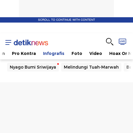
SCROLL TO CONTINUE WITH CONTENT
kan
Pro Kontra
Infografis
Foto
Video
Hoax Or N
Nyago Bumi Sriwijaya
Melindungi Tuah-Marwah
Ba