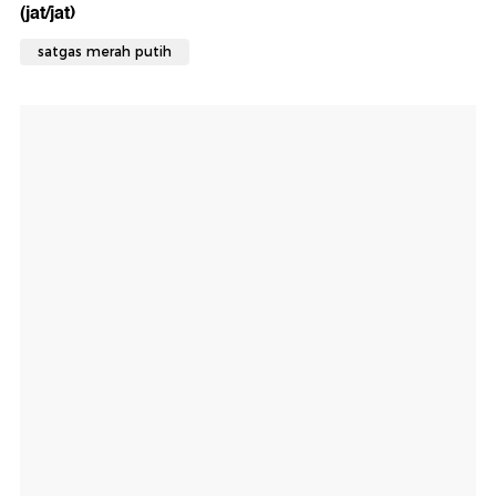
(jat/jat)
satgas merah putih