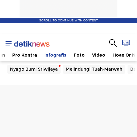
SCROLL TO CONTINUE WITH CONTENT
kan
Pro Kontra
Infografis
Foto
Video
Hoax Or N
Nyago Bumi Sriwijaya
Melindungi Tuah-Marwah
Ba