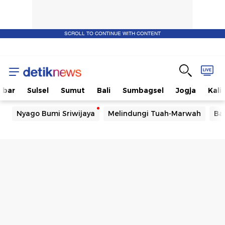
SCROLL TO CONTINUE WITH CONTENT
Indeks
berita
abar
Sulsel
Sumut
Bali
Sumbagsel
Jogja
Kali
terbaru
Nyago Bumi Sriwijaya
Melindungi Tuah-Marwah
Ba
hari
ini
dari