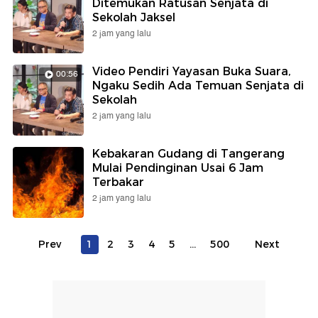
Ditemukan Ratusan Senjata di
Sekolah Jaksel
2 jam yang lalu
Video Pendiri Yayasan Buka Suara,
00:56
Ngaku Sedih Ada Temuan Senjata di
Sekolah
2 jam yang lalu
Kebakaran Gudang di Tangerang
Mulai Pendinginan Usai 6 Jam
Terbakar
2 jam yang lalu
Prev
1
2
3
4
5
...
500
Next