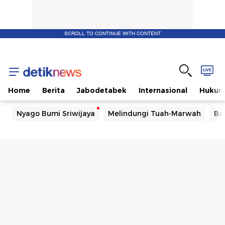
SCROLL TO CONTINUE WITH CONTENT
Home
Berita
Jabodetabek
Internasional
Huku
Nyago Bumi Sriwijaya
Melindungi Tuah-Marwah
Ba