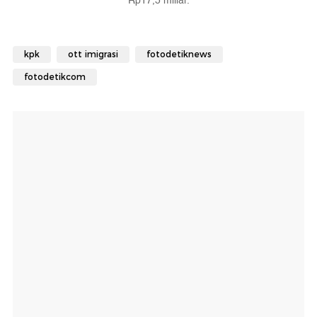
Rp17,5 miliar.
kpk
ott imigrasi
fotodetiknews
fotodetikcom