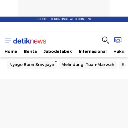
SCROLL TO CONTINUE WITH CONTENT
Home
Berita
Jabodetabek
Internasional
Huku
Nyago Bumi Sriwijaya
Melindungi Tuah-Marwah
Ba