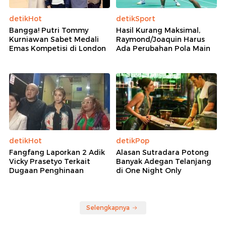
detikHot
detikSport
Bangga! Putri Tommy
Hasil Kurang Maksimal,
Kurniawan Sabet Medali
Raymond/Joaquin Harus
Emas Kompetisi di London
Ada Perubahan Pola Main
detikHot
detikPop
Fangfang Laporkan 2 Adik
Alasan Sutradara Potong
Vicky Prasetyo Terkait
Banyak Adegan Telanjang
Dugaan Penghinaan
di One Night Only
Selengkapnya