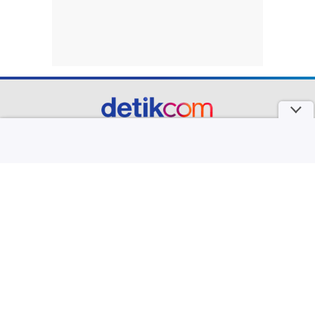
part of
Redaksi
Pedoman Media Siber
Karir
Kotak Pos
Info Iklan
Privacy Policy
Disclaimer
Download aplikasi detikcom