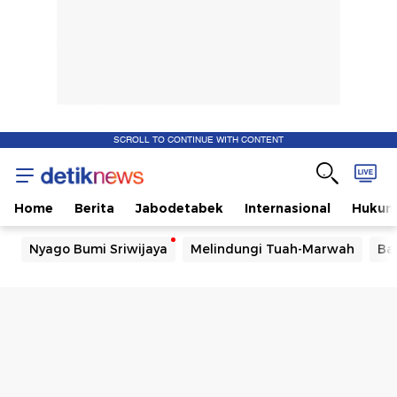
SCROLL TO CONTINUE WITH CONTENT
Home
Berita
Jabodetabek
Internasional
Huku
Nyago Bumi Sriwijaya
Melindungi Tuah-Marwah
Ba