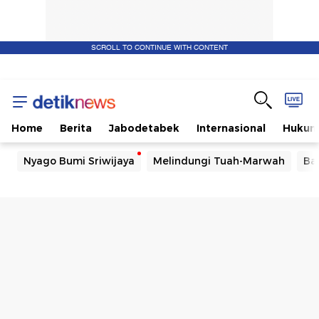
SCROLL TO CONTINUE WITH CONTENT
Home
Berita
Jabodetabek
Internasional
Huku
Nyago Bumi Sriwijaya
Melindungi Tuah-Marwah
Ba