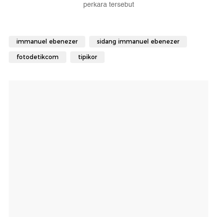
perkara tersebut
immanuel ebenezer
sidang immanuel ebenezer
fotodetikcom
tipikor