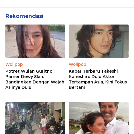
Lihat Selengkapnya
Berita Terkait
Sidang Tuntutan Noel Dkk di Kasus Pemerasan K3
Digelar Hari Ini
Sidang Vonis Eks Wamenaker Noel Digelar 4 Juni
Eks Wamenaker Noel Tolak Jadi Saksi di Sidang
Pemerasan K3
Rekomendasi