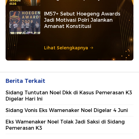
Ajang penghargaan persembahan detikcom bersama POLRI
kepada sosok polisi teladan. Usulkan polisi teladan di
sekitarmu!
5 Polisi Teladan Penerima
Hoegeng Awards 2026, Ini
Kategori dan Kiprahnya
IM57+ Sebut Hoegeng Awards
Jadi Motivasi Polri Jalankan
Amanat Konstitusi