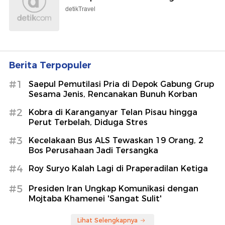
Menunggu 8 Jam, BPJS Kesehatan
Jelaskan Aturannya
detikHealth
Kylian Mbappe Liburan di Kapal, Eh
Ternyata Bareng Ester Exposito
detikHot
Gerhana Matahari Total Terlama
Abad Ini Segera Terjadi, Siang Jadi
Malam
detikInet
Bromo Kebakaran, BNPB Kerahkan 2
Helikopter Water Bombing
detikTravel