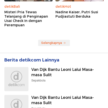
Wolipop
Wolipop
Potret Wulan Guritno
Kabar Terbaru Takeshi
Pamer Dewy Skin,
Kaneshiro Dulu Aktor
Bandingkan Dengan Wajah
Tertampan Asia, Kini Fokus
Aslinya Dulu
Bertani
detikBali
detikHot
Misteri Pria Tewas
Nadine Kaiser, Putri Susi
Telanjang di Penginapan
Pudjiastuti Berduka
Usai Check In dengan