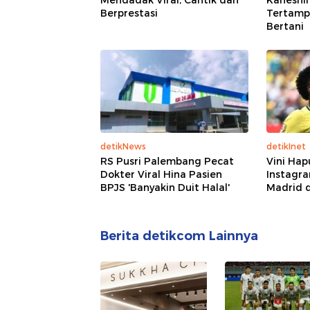
Mendadak Viral, Cantik dan
Kaneshir
Berprestasi
Tertampa
Bertani
detikNews
detikInet
RS Pusri Palembang Pecat
Vini Ha
Dokter Viral Hina Pasien
Instagra
BPJS 'Banyakin Duit Halal'
Madrid 
Berita detikcom Lainnya