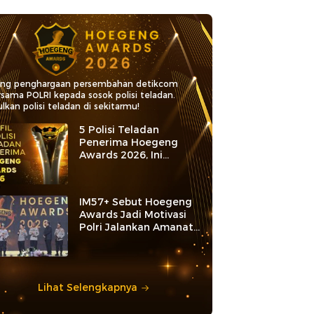
ang penghargaan persembahan detikcom
rsama POLRI kepada sosok polisi teladan.
lkan polisi teladan di sekitarmu!
5 Polisi Teladan
Penerima Hoegeng
Awards 2026, Ini
Kategori dan Kiprahnya
IM57+ Sebut Hoegeng
Awards Jadi Motivasi
Polri Jalankan Amanat
Konstitusi
Lihat Selengkapnya