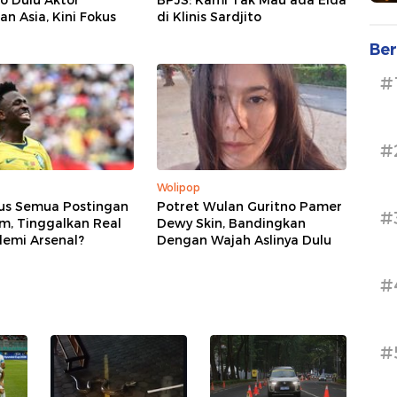
o Dulu Aktor
BPJS: Kami Tak Mau ada Elda
n Asia, Kini Fokus
di Klinis Sardjito
Ber
#
#
Wolipop
pus Semua Postingan
Potret Wulan Guritno Pamer
#
m, Tinggalkan Real
Dewy Skin, Bandingkan
demi Arsenal?
Dengan Wajah Aslinya Dulu
#
#