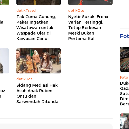
detikTravel
detikOto
Tak Cuma Gunung,
Nyetir Suzuki Fronx
da
Pakar Ingatkan
Varian Tertinggi,
Wisatawan untuk
Tetap Berkesan
Waspada Ular di
Meski Bukan
Fo
Kawasan Candi
Pertama Kali
Foto
detikHot
Duk
Sidang Mediasi Hak
Gaz
goz
Asuh Anak Ruben
Sat
e
Onsu dan
Dim
Sarwendah Ditunda
Ber