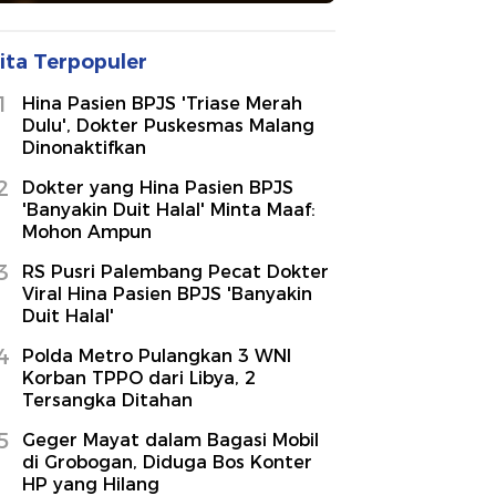
ita Terpopuler
1
Hina Pasien BPJS 'Triase Merah
Dulu', Dokter Puskesmas Malang
Dinonaktifkan
2
Dokter yang Hina Pasien BPJS
'Banyakin Duit Halal' Minta Maaf:
Mohon Ampun
3
RS Pusri Palembang Pecat Dokter
Viral Hina Pasien BPJS 'Banyakin
Duit Halal'
4
Polda Metro Pulangkan 3 WNI
Korban TPPO dari Libya, 2
Tersangka Ditahan
5
Geger Mayat dalam Bagasi Mobil
di Grobogan, Diduga Bos Konter
HP yang Hilang