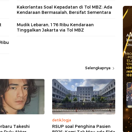
Kakorlantas Soal Kepadatan di Tol MBZ: Ada
Kendaraan Bermasalah, Bersifat Sementara
t
Mudik Lebaran, 176 Ribu Kendaraan
Tinggalkan Jakarta via Tol MBZ
Aj
be
 Ribu
Usu
Selengkapnya
detikJogja
rbaru Takeshi
RSUP soal Penghina Pasien