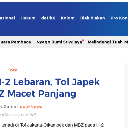
asional
Hukum
detikX
Kolom
Blak blakan
Pro Kon
Suara Pembaca
Nyago Bumi Sriwijaya
Melindungi Tuah-
Foto
-2 Lebaran, Tol Japek
Z Macet Panjang
s Zafna -
detikNews
 19 Mar 2026 14:59 WIB
terjadi di Tol Jakarta-Cikampek dan MBZ pada H-2