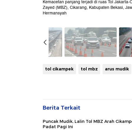
Kemacetan panjang terjadi di ruas Tol Jakart
Zayed (MBZ), Cikarang, Kabupaten Bekasi, Ja
Hermansyah
tol cikampek
tol mbz
arus mudik
Berita Terkait
Puncak Mudik, Lalin Tol MBZ Arah Cikamp
Padat Pagi Ini