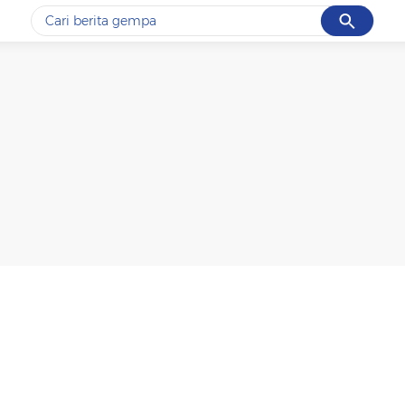
Cancel
Yang sedang ramai dicari
#1
gempa hari ini
#2
gempa
#3
prabowo
#4
iran
#5
demo
Promoted
Terakhir yang dicari
Loading...