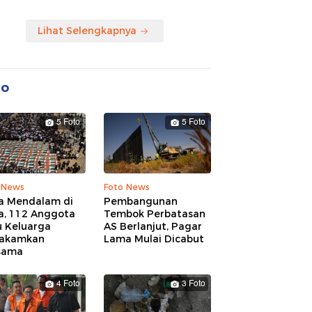
Lihat Selengkapnya
to
5 Foto
5 Foto
 News
Foto News
a Mendalam di
Pembangunan
a, 112 Anggota
Tembok Perbatasan
u Keluarga
AS Berlanjut, Pagar
akamkan
Lama Mulai Dicabut
sama
4 Foto
3 Foto