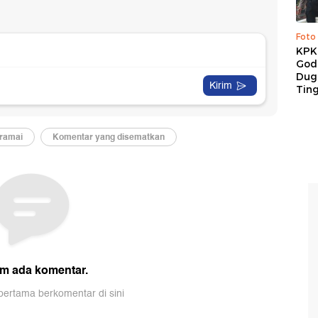
Foto
KPK 
God
Duga
Tin