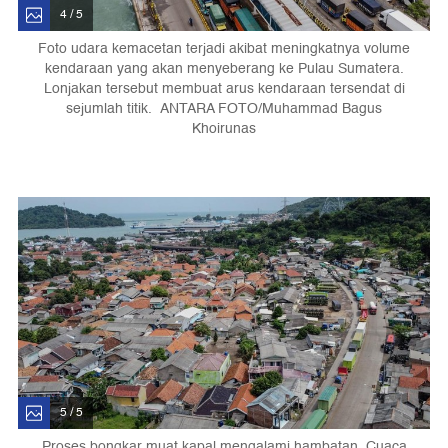
4 / 5
Foto udara kemacetan terjadi akibat meningkatnya volume
kendaraan yang akan menyeberang ke Pulau Sumatera.
Lonjakan tersebut membuat arus kendaraan tersendat di
sejumlah titik. ANTARA FOTO/Muhammad Bagus
Khoirunas
5 / 5
Proses bongkar muat kapal mengalami hambatan. Cuaca