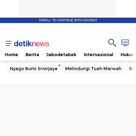
SCROLL TO CONTINUE WITH CONTENT
Home
Berita
Jabodetabek
Internasional
Huku
Nyago Bumi Sriwijaya
Melindungi Tuah-Marwah
Ba