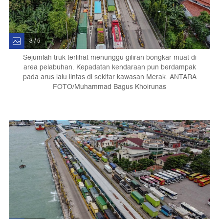
3 / 5
Sejumlah truk terlihat menunggu giliran bongkar muat di
area pelabuhan. Kepadatan kendaraan pun berdampak
pada arus lalu lintas di sekitar kawasan Merak. ANTARA
FOTO/Muhammad Bagus Khoirunas