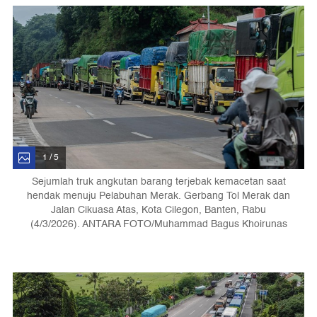
1 / 5
Sejumlah truk angkutan barang terjebak kemacetan saat
hendak menuju Pelabuhan Merak. Gerbang Tol Merak dan
Jalan Cikuasa Atas, Kota Cilegon, Banten, Rabu
(4/3/2026). ANTARA FOTO/Muhammad Bagus Khoirunas