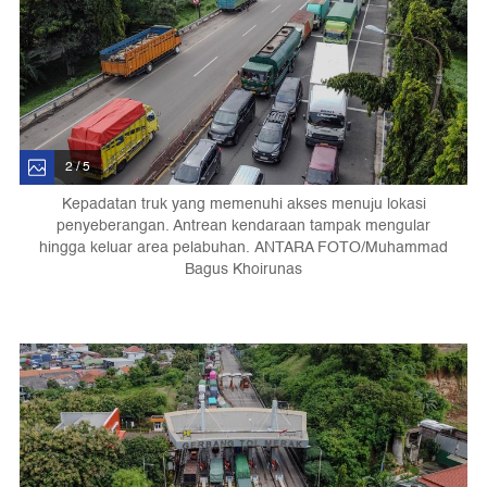
2 / 5
Kepadatan truk yang memenuhi akses menuju lokasi
penyeberangan. Antrean kendaraan tampak mengular
hingga keluar area pelabuhan. ANTARA FOTO/Muhammad
Bagus Khoirunas