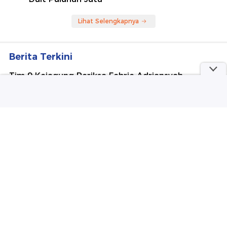
Lihat Selengkapnya
Berita Terkini
Tim 9 Kejagung Periksa Febrie Adriansyah
Tersangka TPPU Hari Ini
Rebutan Warisan, Petani di Tapsel Tewas Ditikam
Adik Kandung
Video: Balita Tewas Ditabrak Polisi di Bone,
Propam Turun Tangan
Viral Wanita ASN Bandung Barat Live TikTok di
Jam Kerja, Singgung Fee Proyek
Satelit Lampung-1 Diluncurkan dari China, BRIN
Pastikan Keamanan Data