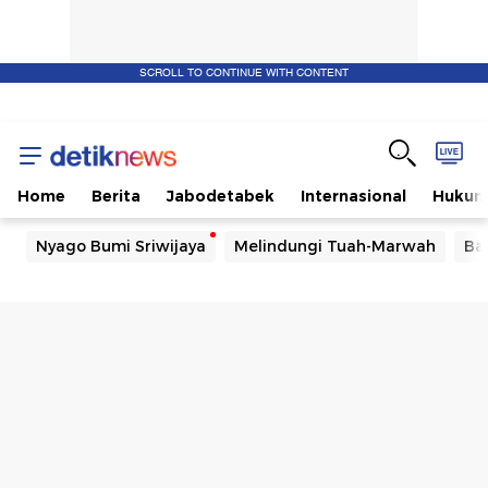
SCROLL TO CONTINUE WITH CONTENT
Home
Berita
Jabodetabek
Internasional
Huku
Nyago Bumi Sriwijaya
Melindungi Tuah-Marwah
Ba