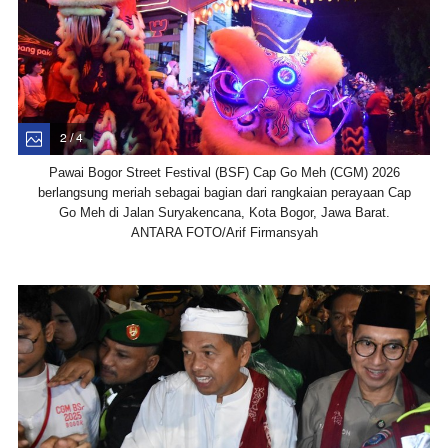
2 / 4
Pawai Bogor Street Festival (BSF) Cap Go Meh (CGM) 2026
berlangsung meriah sebagai bagian dari rangkaian perayaan Cap
Go Meh di Jalan Suryakencana, Kota Bogor, Jawa Barat.
ANTARA FOTO/Arif Firmansyah