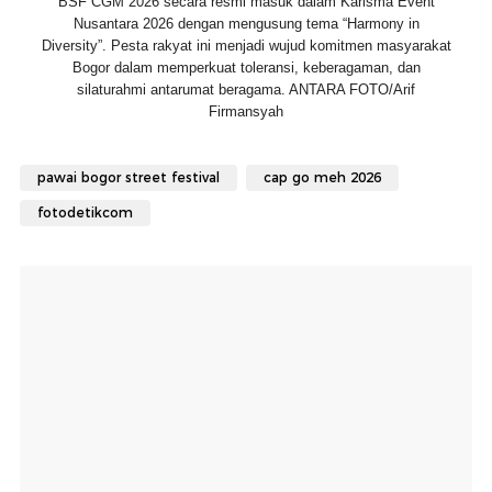
BSF CGM 2026 secara resmi masuk dalam Karisma Event
Nusantara 2026 dengan mengusung tema “Harmony in
Diversity”. Pesta rakyat ini menjadi wujud komitmen masyarakat
Bogor dalam memperkuat toleransi, keberagaman, dan
silaturahmi antarumat beragama. ANTARA FOTO/Arif
Firmansyah
pawai bogor street festival
cap go meh 2026
fotodetikcom