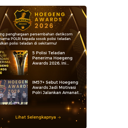
ang penghargaan persembahan detikcom
rsama POLRI kepada sosok polisi teladan.
lkan polisi teladan di sekitarmu!
5 Polisi Teladan
Penerima Hoegeng
Awards 2026, Ini
Kategori dan Kiprahnya
IM57+ Sebut Hoegeng
Awards Jadi Motivasi
Polri Jalankan Amanat
Konstitusi
Lihat Selengkapnya