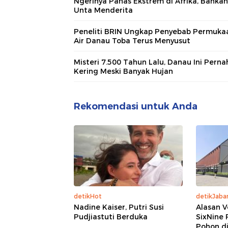
Ngerinya Panas Ekstrem di Afrika, Bahkan
Unta Menderita
Peneliti BRIN Ungkap Penyebab Permuka
Air Danau Toba Terus Menyusut
Misteri 7.500 Tahun Lalu, Danau Ini Perna
Kering Meski Banyak Hujan
Rekomendasi untuk Anda
detikHot
detikJaba
Nadine Kaiser, Putri Susi
Alasan V
Pudjiastuti Berduka
SixNine 
Pohon di