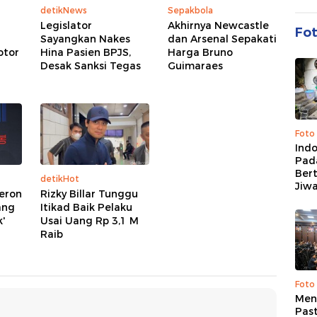
detikNews
Sepakbola
Legislator
Akhirnya Newcastle
Fo
Sayangkan Nakes
dan Arsenal Sepakati
otor
Hina Pasien BPJS,
Harga Bruno
Desak Sanksi Tegas
Guimaraes
Foto
Ind
Pad
Ber
detikHot
Jiw
heron
Rizky Billar Tunggu
ang
Itikad Baik Pelaku
k'
Usai Uang Rp 3,1 M
Raib
Foto
Men
Past