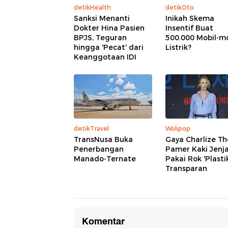
detikHealth
detikOto
Sanksi Menanti
Inikah Skema
Dokter Hina Pasien
Insentif Buat
BPJS, Teguran
500.000 Mobil-m
hingga 'Pecat' dari
Listrik?
Keanggotaan IDI
detikTravel
Wolipop
TransNusa Buka
Gaya Charlize T
Penerbangan
Pamer Kaki Jenj
Manado-Ternate
Pakai Rok 'Plasti
Transparan