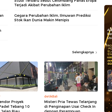
Studi Terbaru Sebut Gelombang Panas Eropa
Terjadi Akibat Perubahan Iklim
an
Gegara Perubahan Iklim, Ilmuwan Prediksi
Stok Ikan Dunia Makin Menipis
Aj
h
be
Usu
Selengkapnya
r
detikBali
endor Proyek
Misteri Pria Tewas Telanjang
Padel Tebang 10
di Penginapan Usai Check In
 Jalan Riau
dengan Perempuan