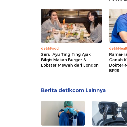
detikFood
detikHeal
Seru! Ayu Ting Ting Ajak
Ramai-ra
Bilqis Makan Burger &
Gaduh K
Lobster Mewah dari London
Dokter-N
BPJS
Berita detikcom Lainnya