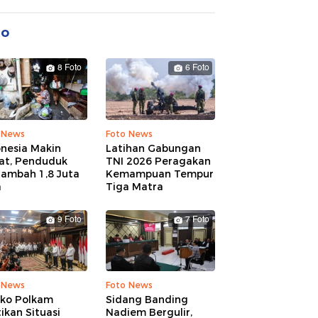
to
8 Foto
6 Foto
 News
Foto News
onesia Makin
Latihan Gabungan
at, Penduduk
TNI 2026 Peragakan
tambah 1,8 Juta
Kemampuan Tempur
a
Tiga Matra
9 Foto
7 Foto
 News
Foto News
ko Polkam
Sidang Banding
ikan Situasi
Nadiem Bergulir,