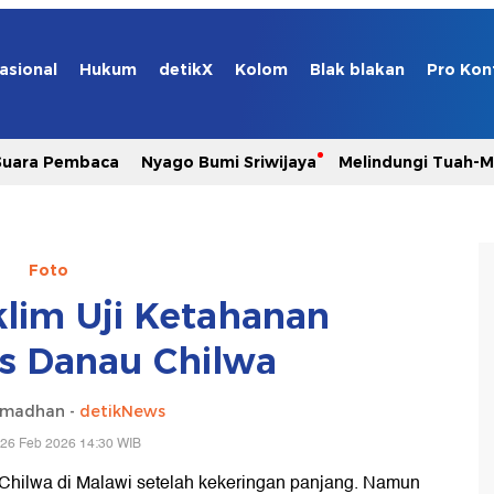
asional
Hukum
detikX
Kolom
Blak blakan
Pro Kon
Suara Pembaca
Nyago Bumi Sriwijaya
Melindungi Tuah-
Foto
klim Uji Ketahanan
s Danau Chilwa
amadhan -
detikNews
 26 Feb 2026 14:30 WIB
Chilwa di Malawi setelah kekeringan panjang. Namun