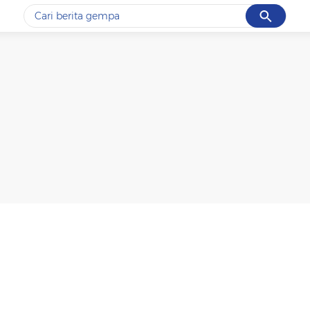
Cancel
Yang sedang ramai dicari
#1
gempa hari ini
#2
demo
#3
gempa
#4
iran
#5
prabowo
Promoted
Terakhir yang dicari
Loading...