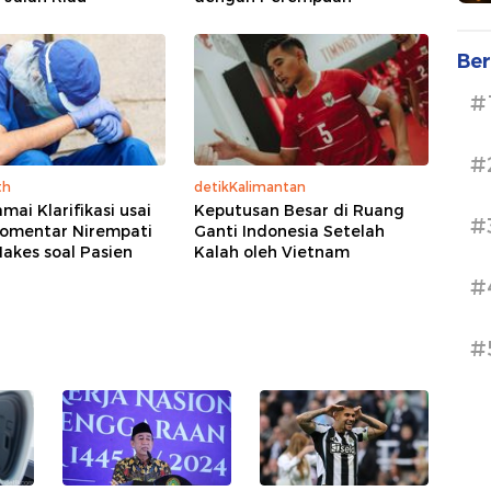
Ber
#
#
th
detikKalimantan
mai Klarifikasi usai
Keputusan Besar di Ruang
#
omentar Nirempati
Ganti Indonesia Setelah
akes soal Pasien
Kalah oleh Vietnam
#
#