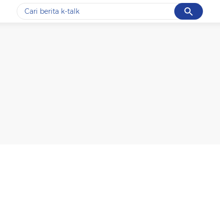
Cancel
Yang sedang ramai dicari
#1
data live draw sgp
#2
k-talk
#3
kebakaran
#4
prabowo
#5
gempa hari ini
Promoted
Terakhir yang dicari
Loading...