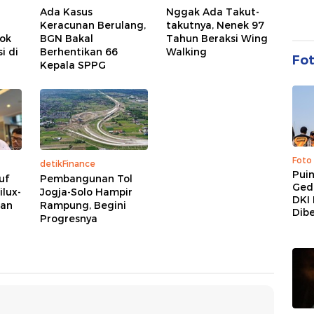
Ada Kasus
Nggak Ada Takut-
Keracunan Berulang,
takutnya, Nenek 97
ok
BGN Bakal
Tahun Beraksi Wing
i di
Berhentikan 66
Walking
Fo
Kepala SPPG
Foto
detikFinance
Pui
uf
Pembangunan Tol
Ged
lux-
Jogja-Solo Hampir
DKI 
ian
Rampung, Begini
Dibe
Progresnya