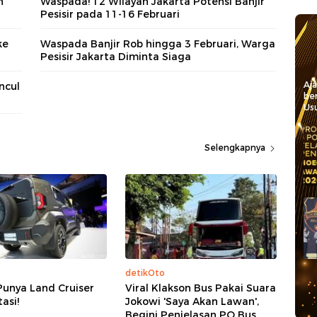
h
Waspada! 12 Wilayah Jakarta Potensi Banjir
Pesisir pada 11-16 Februari
ke
Waspada Banjir Rob hingga 3 Februari, Warga
Pesisir Jakarta Diminta Siaga
Aj
ncul
be
Usu
Selengkapnya
detikOto
Punya Land Cruiser
Viral Klakson Bus Pakai Suara
tasi!
Jokowi 'Saya Akan Lawan',
Begini Penjelasan PO Bus