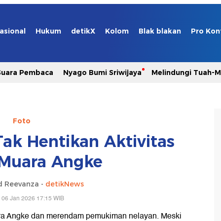
asional
Hukum
detikX
Kolom
Blak blakan
Pro Kon
Suara Pembaca
Nyago Bumi Sriwijaya
Melindungi Tuah-
Foto
k Hentikan Aktivitas
Muara Angke
 Reevanza -
detikNews
 06 Jan 2026 17:15 WIB
ara Angke dan merendam pemukiman nelayan. Meski