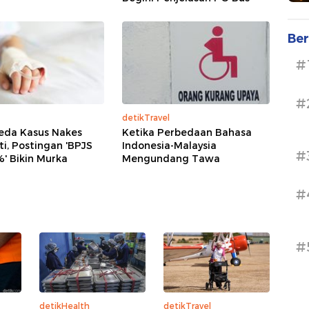
Ber
#
#
detikTravel
eda Kasus Nakes
Ketika Perbedaan Bahasa
i, Postingan 'BPJS
Indonesia-Malaysia
#
' Bikin Murka
Mengundang Tawa
#
#
detikHealth
detikTravel