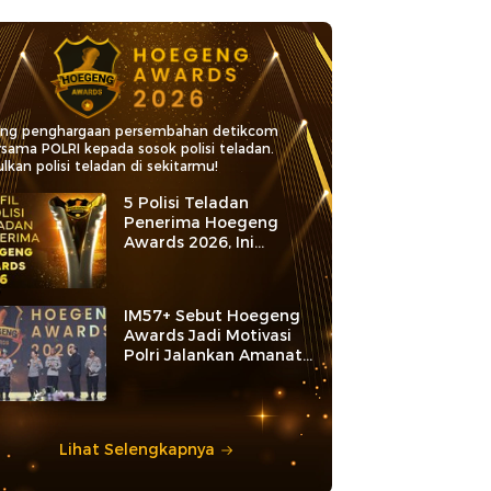
ang penghargaan persembahan detikcom
rsama POLRI kepada sosok polisi teladan.
lkan polisi teladan di sekitarmu!
5 Polisi Teladan
Penerima Hoegeng
Awards 2026, Ini
Kategori dan Kiprahnya
IM57+ Sebut Hoegeng
Awards Jadi Motivasi
Polri Jalankan Amanat
Konstitusi
Lihat Selengkapnya