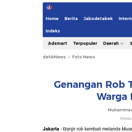
Home
Berita
Jabodetabek
Intern
Indeks
Adsmart
Terpopuler
Daerah
detikNews
Foto News
Genangan Rob Ta
Warga 
Muhammad
Selasa,
Jakarta
- Banjir rob kembali melanda Mu