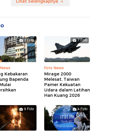
Lihat Selengkapnya
to
3 Foto
7 Foto
 News
Foto News
ng Kebakaran
Mirage 2000
ung Bapenda
Melesat, Taiwan
Mulai
Pamer Kekuatan
rsihkan
Udara dalam Latihan
Han Kuang 2026
9 Foto
4 Foto