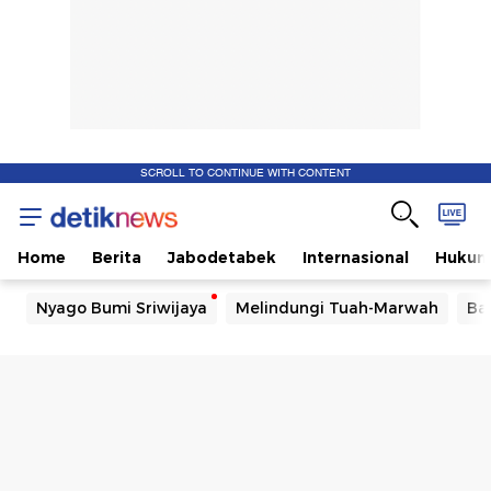
SCROLL TO CONTINUE WITH CONTENT
Home
Berita
Jabodetabek
Internasional
Huku
Nyago Bumi Sriwijaya
Melindungi Tuah-Marwah
Ba