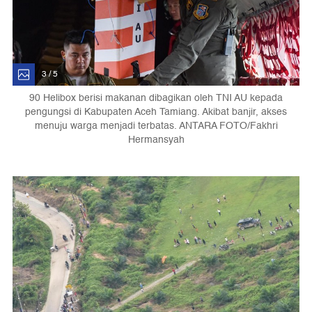
3 / 5
90 Helibox berisi makanan dibagikan oleh TNI AU kepada
pengungsi di Kabupaten Aceh Tamiang. Akibat banjir, akses
menuju warga menjadi terbatas. ANTARA FOTO/Fakhri
Hermansyah