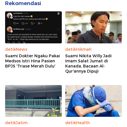
Rekomendasi
detikNews
detikHikmah
Suami Dokter Ngaku Pakai
Suami Nikita Willy Jadi
Medsos Istri Hina Pasien
Imam Salat Jumat di
BPJS 'Triase Merah Dulu'
Kanada, Bacaan Al-
Qur'annya Dipuji
detikJatim
detikHealth