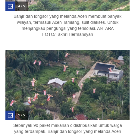
4 / 5
Banjir dan longsor yang melanda Aceh membuat banyak
wilayah, termasuk Aceh Tamiang, sulit diakses. Untuk
menjangkau pengungsi yang terisolasi. ANTARA
FOTO/Fakhri Hermansyah
5 / 5
Sebanyak 90 paket makanan didistribusikan untuk warga
yang terdampak. Banjir dan longsor yang melanda Aceh