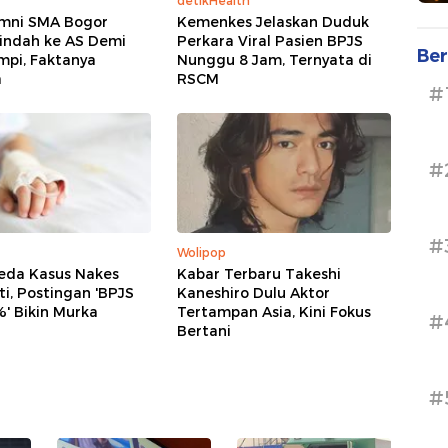
detikHealth
umni SMA Bogor
Kemenkes Jelaskan Duduk
indah ke AS Demi
Perkara Viral Pasien BPJS
Ber
mpi, Faktanya
Nunggu 8 Jam, Ternyata di
a
RSCM
#
#
#
Wolipop
eda Kasus Nakes
Kabar Terbaru Takeshi
i, Postingan 'BPJS
Kaneshiro Dulu Aktor
' Bikin Murka
Tertampan Asia, Kini Fokus
#
Bertani
#