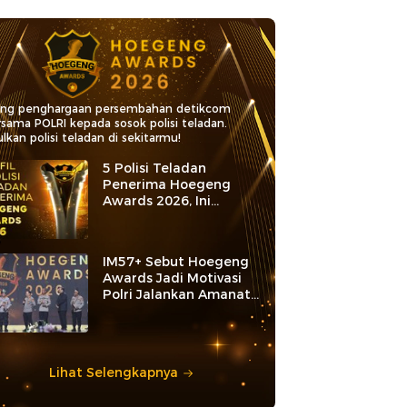
ang penghargaan persembahan detikcom
rsama POLRI kepada sosok polisi teladan.
lkan polisi teladan di sekitarmu!
5 Polisi Teladan
Penerima Hoegeng
Awards 2026, Ini
Kategori dan Kiprahnya
IM57+ Sebut Hoegeng
Awards Jadi Motivasi
Polri Jalankan Amanat
Konstitusi
Lihat Selengkapnya