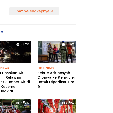
Lihat Selengkapnya
to
5 Foto
5 Foto
 News
Foto News
 Pasokan Air
Febrie Adriansyah
ih, Relawan
Dibawa ke Kejagung
at Sumber Air di
untuk Diperiksa Tim
 Keceme
9
ungkidul
7 Foto
3 Foto