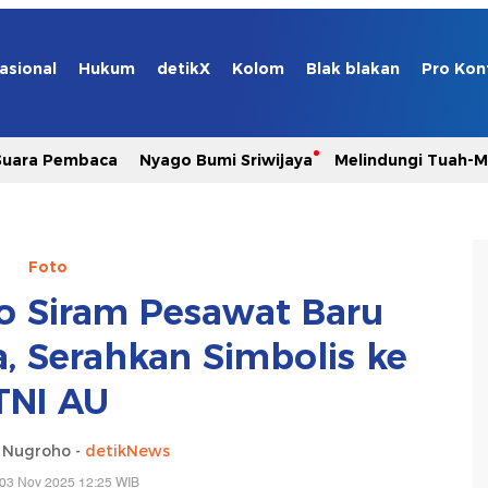
asional
Hukum
detikX
Kolom
Blak blakan
Pro Kon
Suara Pembaca
Nyago Bumi Sriwijaya
Melindungi Tuah-
Foto
 Siram Pesawat Baru
, Serahkan Simbolis ke
TNI AU
o Nugroho -
detikNews
 03 Nov 2025 12:25 WIB