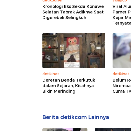
detikSulsel
Wolipop
Kronologi Eks Sekda Konawe
Viral Al
Selatan Tabrak Adiknya Saat
Pamer P
Digerebek Selingkuh
Kejar Mi
Ternyat
detikInet
detikInet
Deretan Benda Terkutuk
Belum R
dalam Sejarah, Kisahnya
Nirempat
Bikin Merinding
Cuma 1%
Berita detikcom Lainnya