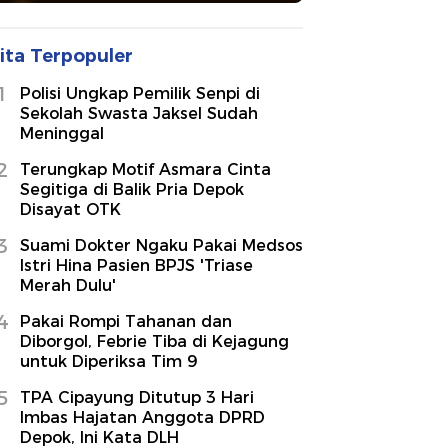
ita Terpopuler
1
Polisi Ungkap Pemilik Senpi di
Sekolah Swasta Jaksel Sudah
Meninggal
2
Terungkap Motif Asmara Cinta
Segitiga di Balik Pria Depok
Disayat OTK
3
Suami Dokter Ngaku Pakai Medsos
Istri Hina Pasien BPJS 'Triase
Merah Dulu'
4
Pakai Rompi Tahanan dan
Diborgol, Febrie Tiba di Kejagung
untuk Diperiksa Tim 9
5
TPA Cipayung Ditutup 3 Hari
Imbas Hajatan Anggota DPRD
Depok, Ini Kata DLH