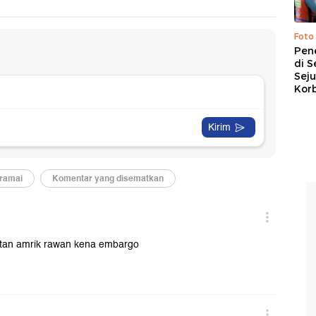
Foto
Pen
di S
Sej
Kor