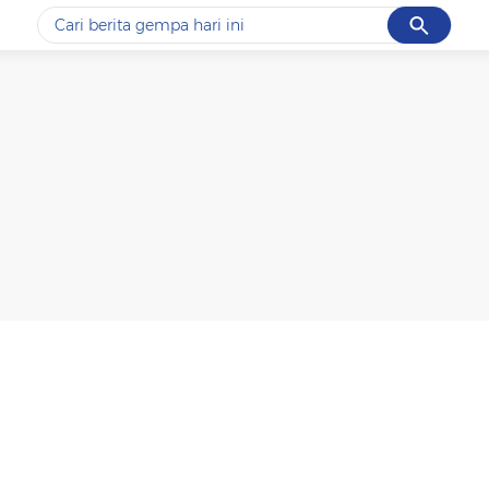
Cancel
Yang sedang ramai dicari
#1
piala presiden 2026
#2
prabowo
#3
gempa hari ini
#4
demo
#5
iran
Promoted
Terakhir yang dicari
Loading...