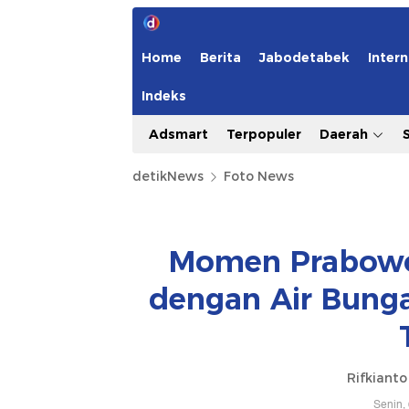
Home
Berita
Jabodetabek
Intern
Indeks
Adsmart
Terpopuler
Daerah
detikNews
Foto News
Momen Prabowo
dengan Air Bunga
Rifkiant
Senin,