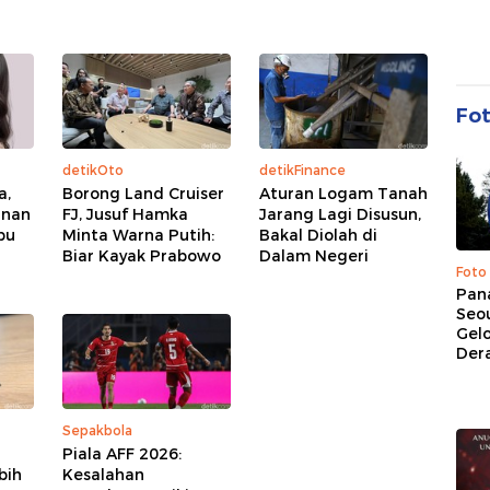
Fo
detikOto
detikFinance
a,
Borong Land Cruiser
Aturan Logam Tanah
inan
FJ, Jusuf Hamka
Jarang Lagi Disusun,
bu
Minta Warna Putih:
Bakal Diolah di
Biar Kayak Prabowo
Dalam Negeri
Foto
Pan
Seou
Gel
Dera
Sepakbola
Piala AFF 2026:
bih
Kesalahan