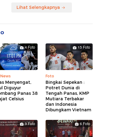
Lihat Selengkapnya
to
4 Foto
15 Foto
 News
Foto
as Menyengat,
Bingkai Sepekan :
l Diguyur
Potret Dunia di
ombang Panas 38
Tengah Panas, KMP
jat Celsius
Mutiara Terbakar
dan Indonesia
Dibungkam Vietnam
9 Foto
6 Foto