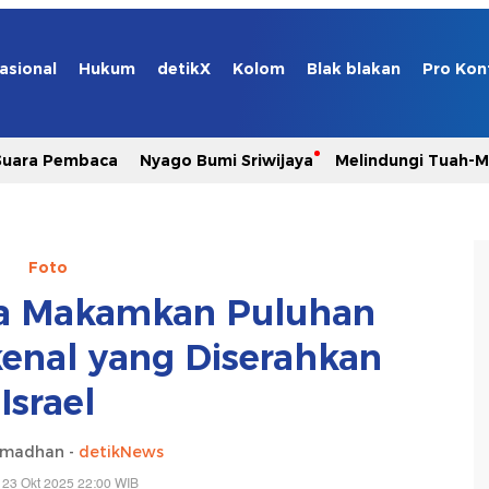
asional
Hukum
detikX
Kolom
Blak blakan
Pro Kon
Suara Pembaca
Nyago Bumi Sriwijaya
Melindungi Tuah-
Foto
za Makamkan Puluhan
kenal yang Diserahkan
Israel
amadhan -
detikNews
 23 Okt 2025 22:00 WIB