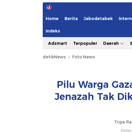
Home
Berita
Jabodetabek
Intern
Indeks
Adsmart
Terpopuler
Daerah
detikNews
Foto News
Pilu Warga Ga
Jenazah Tak Di
Tripa R
Kamis,