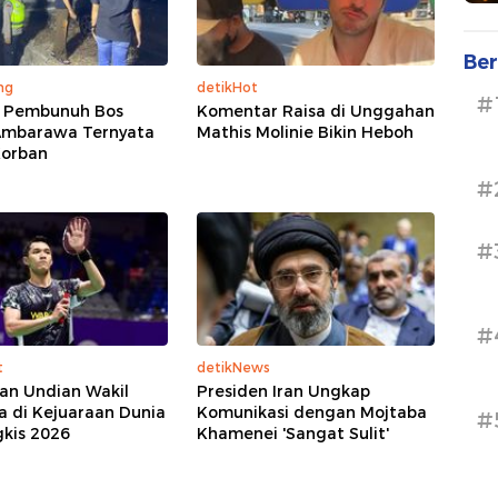
Ber
ng
detikHot
#
 Pembunuh Bos
Komentar Raisa di Unggahan
Ambarawa Ternyata
Mathis Molinie Bikin Heboh
orban
#
#
#
t
detikNews
an Undian Wakil
Presiden Iran Ungkap
a di Kejuaraan Dunia
Komunikasi dengan Mojtaba
#
kis 2026
Khamenei 'Sangat Sulit'