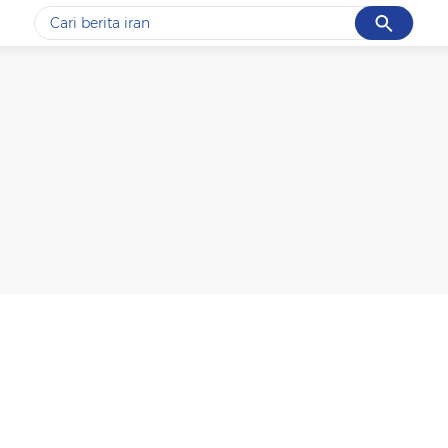
Cancel
Yang sedang ramai dicari
#1
data live draw sgp
#2
iran
#3
senjata
#4
prabowo
#5
gempa hari ini
Promoted
Terakhir yang dicari
Loading...