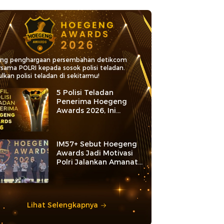
ang penghargaan persembahan detikcom
rsama POLRI kepada sosok polisi teladan.
lkan polisi teladan di sekitarmu!
5 Polisi Teladan
Penerima Hoegeng
Awards 2026, Ini
Kategori dan Kiprahnya
IM57+ Sebut Hoegeng
Awards Jadi Motivasi
Polri Jalankan Amanat
Konstitusi
Lihat Selengkapnya