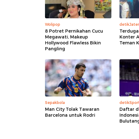
Wolipop
detikJate
8 Potret Pernikahan Cucu
Terduga
Megawati, Makeup
Konter 
Hollywood Flawless Bikin
Teman K
Pangling
Sepakbola
detikSpor
Man City Tolak Tawaran
Daftar d
Barcelona untuk Rodri
Indonesi
Bulutang