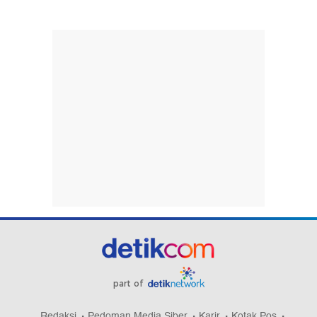
part of
Redaksi
Pedoman Media Siber
Karir
Kotak Pos