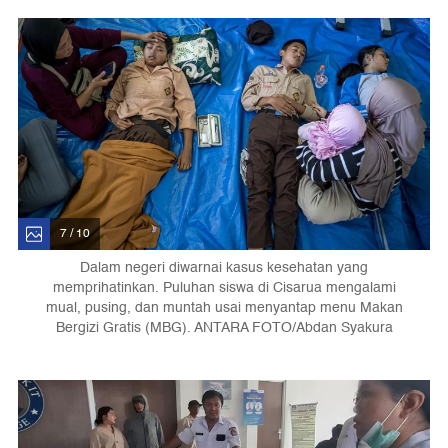
7 / 10
Dalam negeri diwarnai kasus kesehatan yang
memprihatinkan. Puluhan siswa di Cisarua mengalami
mual, pusing, dan muntah usai menyantap menu Makan
Bergizi Gratis (MBG). ANTARA FOTO/Abdan Syakura