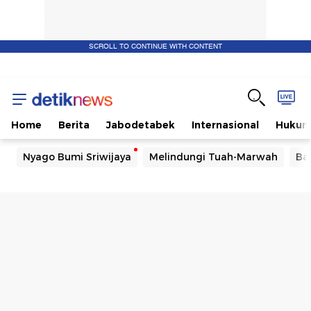
SCROLL TO CONTINUE WITH CONTENT
Home
Berita
Jabodetabek
Internasional
Huku
Nyago Bumi Sriwijaya
Melindungi Tuah-Marwah
Ba