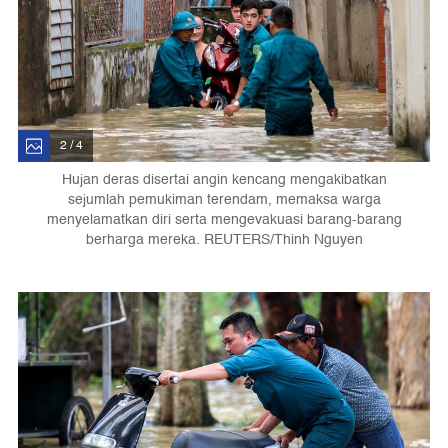
2 / 4
Hujan deras disertai angin kencang mengakibatkan
sejumlah pemukiman terendam, memaksa warga
menyelamatkan diri serta mengevakuasi barang-barang
berharga mereka. REUTERS/Thinh Nguyen