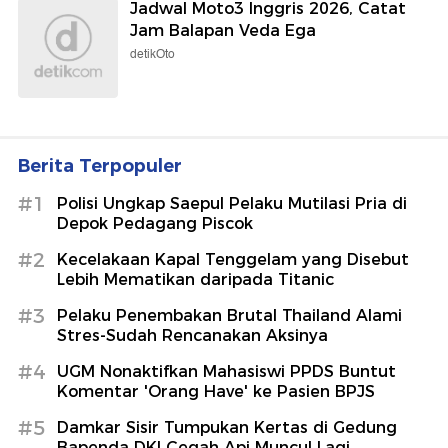
Jadwal Moto3 Inggris 2026, Catat
Jam Balapan Veda Ega
detikOto
Berita Terpopuler
#1
Polisi Ungkap Saepul Pelaku Mutilasi Pria di
Depok Pedagang Piscok
#2
Kecelakaan Kapal Tenggelam yang Disebut
Lebih Mematikan daripada Titanic
#3
Pelaku Penembakan Brutal Thailand Alami
Stres-Sudah Rencanakan Aksinya
#4
UGM Nonaktifkan Mahasiswi PPDS Buntut
Komentar 'Orang Have' ke Pasien BPJS
#5
Damkar Sisir Tumpukan Kertas di Gedung
Bapenda DKI Cegah Api Muncul Lagi