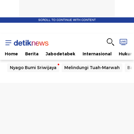
SCROLL TO CONTINUE WITH CONTENT
Home
Berita
Jabodetabek
Internasional
Huku
Nyago Bumi Sriwijaya
Melindungi Tuah-Marwah
Ba