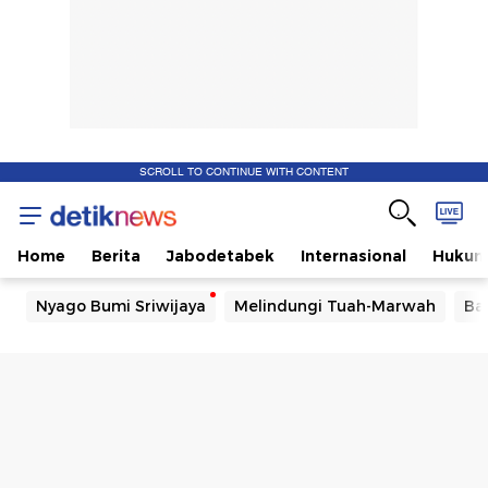
SCROLL TO CONTINUE WITH CONTENT
Home
Berita
Jabodetabek
Internasional
Huku
Nyago Bumi Sriwijaya
Melindungi Tuah-Marwah
Ba