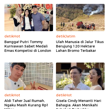
detikHot
detikJatim
Bangga! Putri Tommy
Ulah Manusia di Jalur Tikus
Kurniawan Sabet Medali
Berujung 120 Hektare
Emas Kompetisi di London
Lahan Bromo Terbakar
detikHot
detikHot
Aldi Taher Jual Rumah,
Gisela Cindy Menanti Hari
Ngaku Masih Kurang Rp1
Bahagia: Akan Menikahi