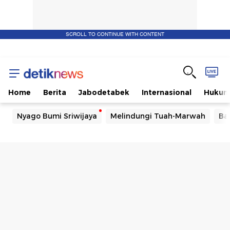
SCROLL TO CONTINUE WITH CONTENT
Home
Berita
Jabodetabek
Internasional
Huku
Nyago Bumi Sriwijaya
Melindungi Tuah-Marwah
Ba