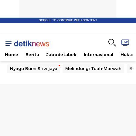
SCROLL TO CONTINUE WITH CONTENT
Home
Berita
Jabodetabek
Internasional
Huku
Nyago Bumi Sriwijaya
Melindungi Tuah-Marwah
Ba