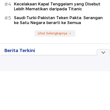
#4
Kecelakaan Kapal Tenggelam yang Disebut
Lebih Mematikan daripada Titanic
#5
Saudi-Turki-Pakistan Teken Pakta: Serangan
ke Satu Negara berarti ke Semua
Lihat Selengkapnya
Berita Terkini
Damkar Sisir Tumpukan Kertas di Gedung
Bapenda DKI Cegah Api Muncul Lagi
Polisi Ungkap Saepul Pelaku Mutilasi Pria di Depok
Pedagang Piscok
Pakar Dorong Polri Tindak Tegas Penyebar
Konten Provokatif di Medsos
Biddokes Polda Metro Bantu Tangani Korban
Kebakaran Gedung Bapenda