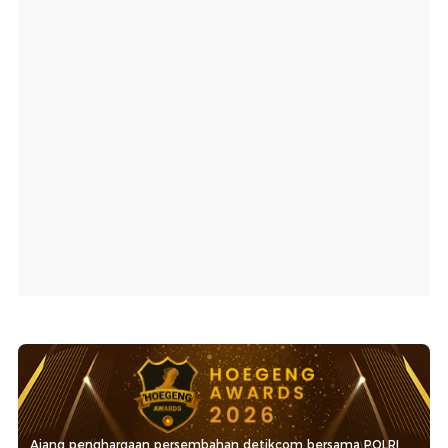
Ajang penghargaan persembahan detikcom bersama POLRI