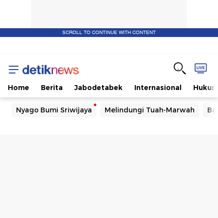
SCROLL TO CONTINUE WITH CONTENT
Home
Berita
Jabodetabek
Internasional
Huku
Nyago Bumi Sriwijaya
Melindungi Tuah-Marwah
Ba