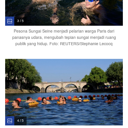
3 / 5
Pesona Sungai Seine menjadi pelarian warga Paris dari
panasnya udara, mengubah tepian sungai menjadi ruang
publik yang hidup.
Foto: REUTERS/Stephanie Lecocq
4 / 5