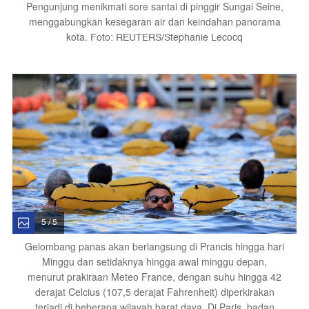
Pengunjung menikmati sore santai di pinggir Sungai Seine,
menggabungkan kesegaran air dan keindahan panorama
kota.
Foto: REUTERS/Stephanie Lecocq
5 / 5
Gelombang panas akan berlangsung di Prancis hingga hari
Minggu dan setidaknya hingga awal minggu depan,
menurut prakiraan Meteo France, dengan suhu hingga 42
derajat Celcius (107,5 derajat Fahrenheit) diperkirakan
terjadi di beberapa wilayah barat daya. Di Paris, badan