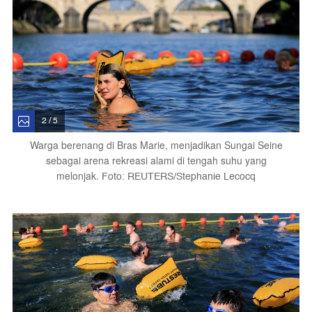
2 / 5
Warga berenang di Bras Marie, menjadikan Sungai Seine
sebagai arena rekreasi alami di tengah suhu yang
melonjak.
Foto: REUTERS/Stephanie Lecocq