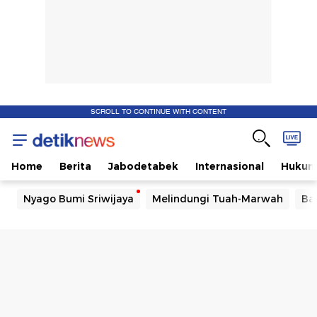
SCROLL TO CONTINUE WITH CONTENT
Home
Berita
Jabodetabek
Internasional
Huku
Nyago Bumi Sriwijaya
Melindungi Tuah-Marwah
Ba