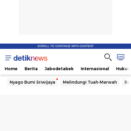
SCROLL TO CONTINUE WITH CONTENT
Home
Berita
Jabodetabek
Internasional
Huku
Nyago Bumi Sriwijaya
Melindungi Tuah-Marwah
Ba