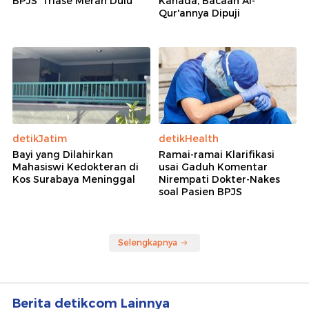
BPJS 'Triase Merah Dulu'
Kanada, Bacaan Al-
Qur'annya Dipuji
detikJatim
detikHealth
Bayi yang Dilahirkan
Ramai-ramai Klarifikasi
Mahasiswi Kedokteran di
usai Gaduh Komentar
Kos Surabaya Meninggal
Nirempati Dokter-Nakes
soal Pasien BPJS
Selengkapnya
Berita detikcom Lainnya