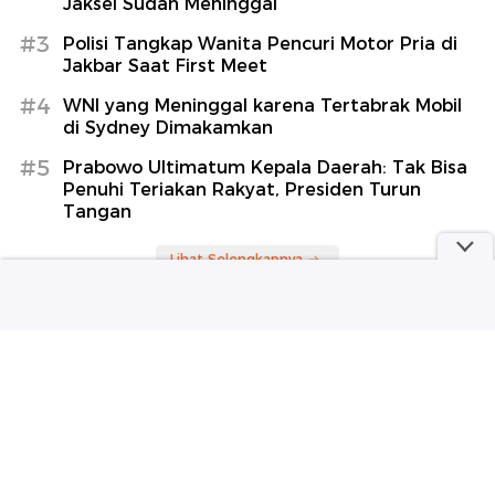
Jaksel Sudah Meninggal
#3
Polisi Tangkap Wanita Pencuri Motor Pria di
Jakbar Saat First Meet
#4
WNI yang Meninggal karena Tertabrak Mobil
di Sydney Dimakamkan
#5
Prabowo Ultimatum Kepala Daerah: Tak Bisa
Penuhi Teriakan Rakyat, Presiden Turun
Tangan
Lihat Selengkapnya
Berita Terkini
Video: Aksi Unjuk Rasa Penambang Timah di Babel
Berujung Ricuh
Bima Arya Dorong Penghijauan Jadi Gerakan
Berkelanjutan di Daerah