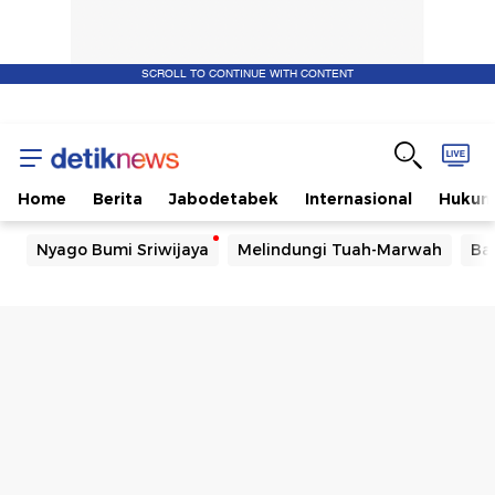
SCROLL TO CONTINUE WITH CONTENT
Home
Berita
Jabodetabek
Internasional
Huku
Nyago Bumi Sriwijaya
Melindungi Tuah-Marwah
Ba