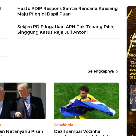
l
Hasto PDIP Respons Santai Rencana Kaesang
Maju Pileg di Dapil Puan
Sekjen PDIP Ingatkan APH Tak Tebang Pilih,
Singgung Kasus Raja Juli Antoni
Aj
be
Usu
Selengkapnya
s
Sepakbola
an Netanyahu Pisah
Oezil sampai Vozinha,