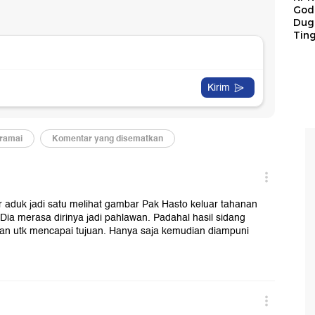
God
Duga
Tin