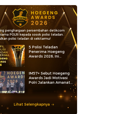
ang penghargaan persembahan detikcom
rsama POLRI kepada sosok polisi teladan.
lkan polisi teladan di sekitarmu!
5 Polisi Teladan
Penerima Hoegeng
Awards 2026, Ini
Kategori dan Kiprahnya
IM57+ Sebut Hoegeng
Awards Jadi Motivasi
Polri Jalankan Amanat
Konstitusi
Lihat Selengkapnya