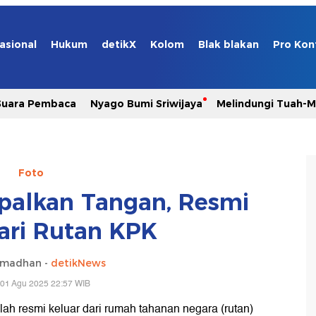
asional
Hukum
detikX
Kolom
Blak blakan
Pro Kon
Suara Pembaca
Nyago Bumi Sriwijaya
Melindungi Tuah-
Foto
palkan Tangan, Resmi
ari Rutan KPK
amadhan -
detikNews
 01 Agu 2025 22:57 WIB
lah resmi keluar dari rumah tahanan negara (rutan)