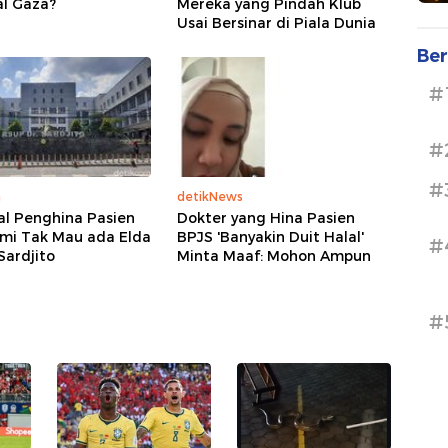
al Gaza?
Mereka yang Pindah Klub
Usai Bersinar di Piala Dunia
Ber
#
#
#
a
detikNews
al Penghina Pasien
Dokter yang Hina Pasien
ami Tak Mau ada Elda
BPJS 'Banyakin Duit Halal'
#
 Sardjito
Minta Maaf: Mohon Ampun
#