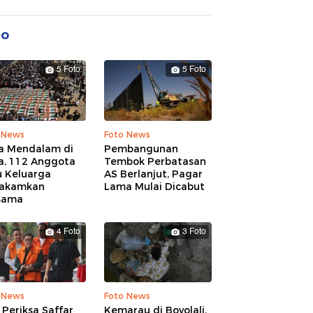
to
5 Foto
5 Foto
 News
Foto News
a Mendalam di
Pembangunan
a, 112 Anggota
Tembok Perbatasan
u Keluarga
AS Berlanjut, Pagar
akamkan
Lama Mulai Dicabut
sama
4 Foto
3 Foto
 News
Foto News
Periksa Saffar
Kemarau di Boyolali,