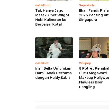
detikFood
Sepakbola
Tak Hanya Jago
Ilhan Fandi: Pial
Masak, Chef Wilgoz
2026 Penting un
Hobi Kulineran ke
Singapura
Berbagai Kota!
detikHot
Wolipop
Irish Bella Umumkan
8 Potret Pernik
Hamil Anak Pertama
Cucu Megawati,
dengan Haldy Sabri
Makeup Hollywo
Flawless Bikin
Pangling