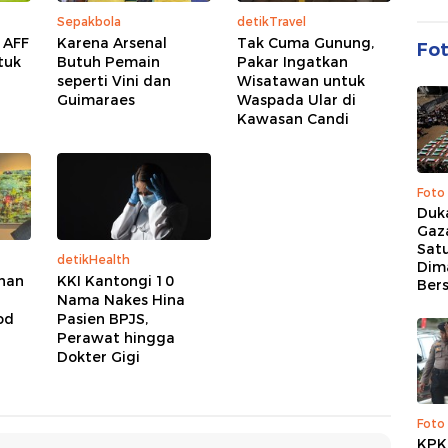
Sepakbola
detikTravel
a AFF
Karena Arsenal
Tak Cuma Gunung,
Fo
tuk
Butuh Pemain
Pakar Ingatkan
seperti Vini dan
Wisatawan untuk
Guimaraes
Waspada Ular di
Kawasan Candi
Foto
Duk
Gaz
Sat
detikHealth
Dim
ahan
KKI Kantongi 10
Ber
Nama Nakes Hina
od
Pasien BPJS,
Perawat hingga
Dokter Gigi
Foto
KPK 