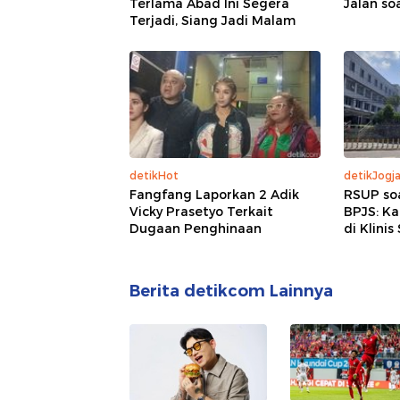
Terlama Abad Ini Segera
Jalan so
Terjadi, Siang Jadi Malam
detikHot
detikJogj
Fangfang Laporkan 2 Adik
RSUP so
Vicky Prasetyo Terkait
BPJS: K
Dugaan Penghinaan
di Klinis
Berita detikcom Lainnya