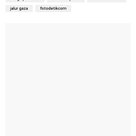
jalur gaza
fotodetikcom