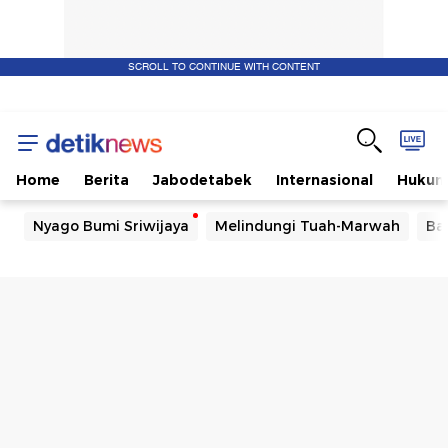
SCROLL TO CONTINUE WITH CONTENT
Home
Berita
Jabodetabek
Internasional
Huku
Nyago Bumi Sriwijaya
Melindungi Tuah-Marwah
Ba