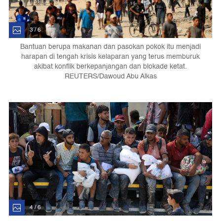
3 / 6
Bantuan berupa makanan dan pasokan pokok itu menjadi
harapan di tengah krisis kelaparan yang terus memburuk
akibat konflik berkepanjangan dan blokade ketat.
REUTERS/Dawoud Abu Alkas
4 / 6