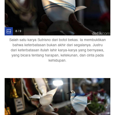
8 / 9
Salah satu karya Sutrisno dari botol bekas. Ia membuktikan
bahwa keterbatasan bukan akhir dari segalanya. Justru
dari keterbatasan itulah lahir karya-karya yang bernyawa,
yang bicara tentang harapan, ketekunan, dan cinta pada
kehidupan.