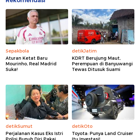
Rekomendasi
Sepakbola
detikJatim
Aturan Ketat Baru
KDRT Berujung Maut,
Mourinho, Real Madrid
Perempuan di Banyuwangi
Suka!
Tewas Ditusuk Suami
detikSumut
detikOto
Perjalanan Kasus Eks Istri
Toyota: Punya Land Cruiser
Polisi Bunuh Diri Pakai
Itu Investasi!