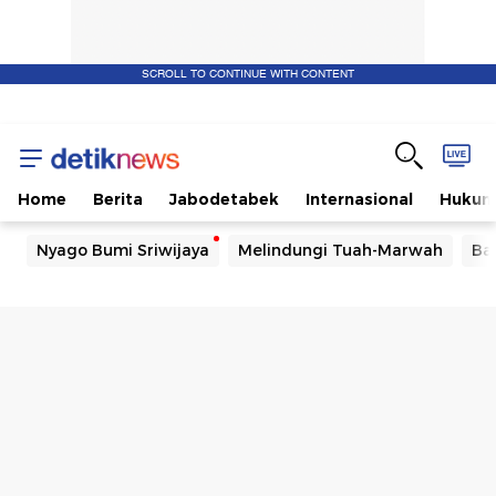
SCROLL TO CONTINUE WITH CONTENT
Home
Berita
Jabodetabek
Internasional
Huku
Nyago Bumi Sriwijaya
Melindungi Tuah-Marwah
Ba