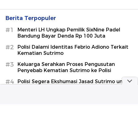
Berita Terpopuler
#1
Menteri LH Ungkap Pemilik SixNine Padel
Bandung Bayar Denda Rp 100 Juta
#2
Polisi Dalami Identitas Febrio Adiono Terkait
Kematian Sutrimo
#3
Keluarga Serahkan Proses Pengusutan
Penyebab Kematian Sutrimo ke Polisi
#4
Polisi Segera Ekshumasi Jasad Sutrimo untuk
Usut Penyebab Kematian
#5
Malam Ketika Pesepeda Menuntut Ruang
Lihat Selengkapnya
Berita Terkini