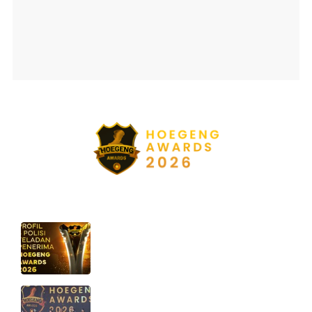
Ajang penghargaan persembahan detikcom bersama POLRI
kepada sosok polisi teladan. Usulkan polisi teladan di
sekitarmu!
5 Polisi Teladan Penerima
Hoegeng Awards 2026, Ini
Kategori dan Kiprahnya
IM57+ Sebut Hoegeng Awards
Jadi Motivasi Polri Jalankan