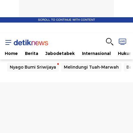
SCROLL TO CONTINUE WITH CONTENT
Home
Berita
Jabodetabek
Internasional
Huku
Nyago Bumi Sriwijaya
Melindungi Tuah-Marwah
Ba