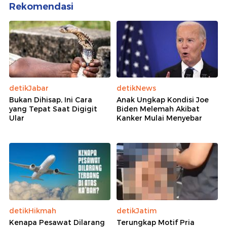
Rekomendasi
detikJabar
detikNews
Bukan Dihisap, Ini Cara
Anak Ungkap Kondisi Joe
yang Tepat Saat Digigit
Biden Melemah Akibat
Ular
Kanker Mulai Menyebar
detikHikmah
detikJatim
Kenapa Pesawat Dilarang
Terungkap Motif Pria