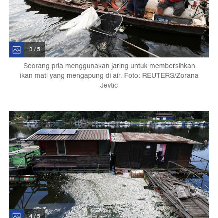
3 / 5
Seorang pria menggunakan jaring untuk membersihkan
ikan mati yang mengapung di air. Foto: REUTERS/Zorana
Jevtic
4 / 5