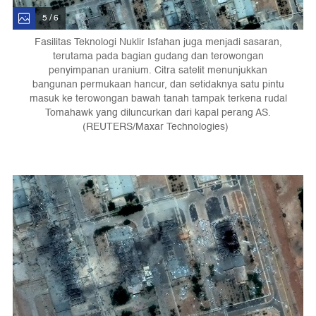
5 / 6
Fasilitas Teknologi Nuklir Isfahan juga menjadi sasaran,
terutama pada bagian gudang dan terowongan
penyimpanan uranium. Citra satelit menunjukkan
bangunan permukaan hancur, dan setidaknya satu pintu
masuk ke terowongan bawah tanah tampak terkena rudal
Tomahawk yang diluncurkan dari kapal perang AS.
(REUTERS/Maxar Technologies)