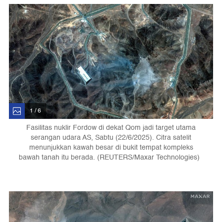
1 / 6
Fasilitas nuklir Fordow di dekat Qom jadi target utama
serangan udara AS, Sabtu (22/6/2025). Citra satelit
menunjukkan kawah besar di bukit tempat kompleks
bawah tanah itu berada. (REUTERS/Maxar Technologies)