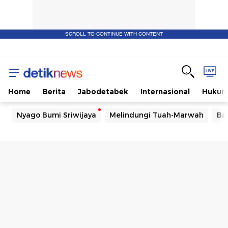
SCROLL TO CONTINUE WITH CONTENT
Home
Berita
Jabodetabek
Internasional
Huku
Nyago Bumi Sriwijaya
Melindungi Tuah-Marwah
Ba