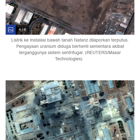
4 / 6
Listrik ke instalasi bawah tanah Natanz dilaporkan terputus.
Pengayaan uranium diduga berhenti sementara akibat
terganggunya sistem sentrifugal. (REUTERS/Maxar
Technologies)