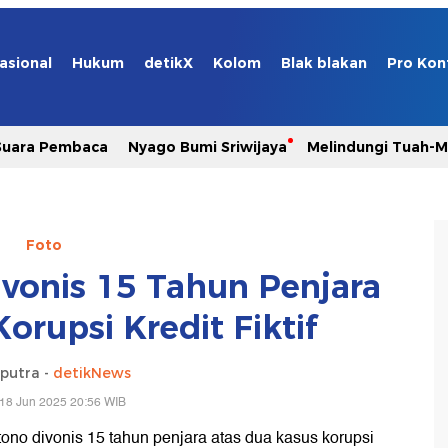
asional
Hukum
detikX
Kolom
Blak blakan
Pro Kon
Suara Pembaca
Nyago Bumi Sriwijaya
Melindungi Tuah-
Foto
Divonis 15 Tahun Penjara
orupsi Kredit Fiktif
aputra -
detikNews
18 Jun 2025 20:56 WIB
tono divonis 15 tahun penjara atas dua kasus korupsi