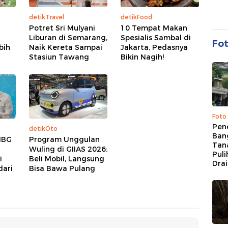
detikTravel
detikFood
Potret Sri Mulyani
10 Tempat Makan
Liburan di Semarang,
Spesialis Sambal di
Fo
bih
Naik Kereta Sampai
Jakarta, Pedasnya
Stasiun Tawang
Bikin Nagih!
Foto
Pen
detikOto
Bang
MBG
Program Unggulan
Tan
Wuling di GIIAS 2026:
Puli
i
Beli Mobil, Langsung
Dra
dari
Bisa Bawa Pulang