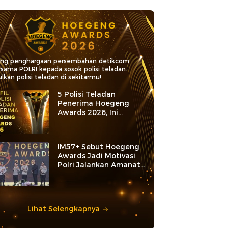
ang penghargaan persembahan detikcom
rsama POLRI kepada sosok polisi teladan.
lkan polisi teladan di sekitarmu!
5 Polisi Teladan
Penerima Hoegeng
Awards 2026, Ini
Kategori dan Kiprahnya
IM57+ Sebut Hoegeng
Awards Jadi Motivasi
Polri Jalankan Amanat
Konstitusi
Lihat Selengkapnya