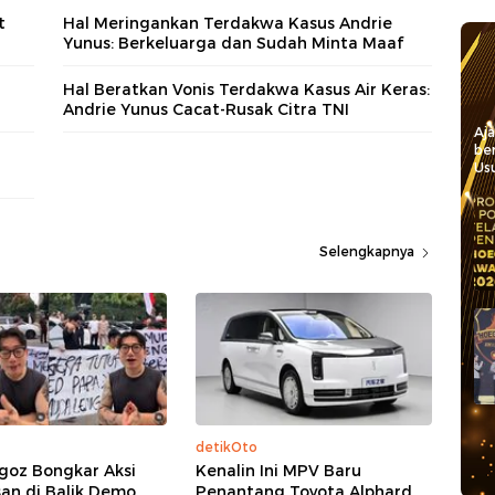
t
Hal Meringankan Terdakwa Kasus Andrie
Yunus: Berkeluarga dan Sudah Minta Maaf
Hal Beratkan Vonis Terdakwa Kasus Air Keras:
Andrie Yunus Cacat-Rusak Citra TNI
Aj
be
Usu
Selengkapnya
detikOto
goz Bongkar Aksi
Kenalin Ini MPV Baru
an di Balik Demo
Penantang Toyota Alphard,