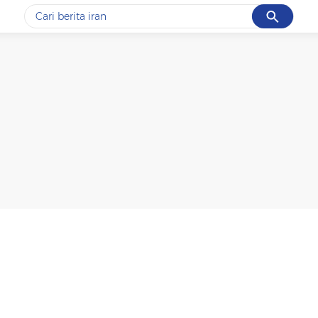
Cancel
Yang sedang ramai dicari
#1
gempa hari ini
#2
gempa
#3
iran
#4
demo
#5
prabowo
Promoted
Terakhir yang dicari
Loading...