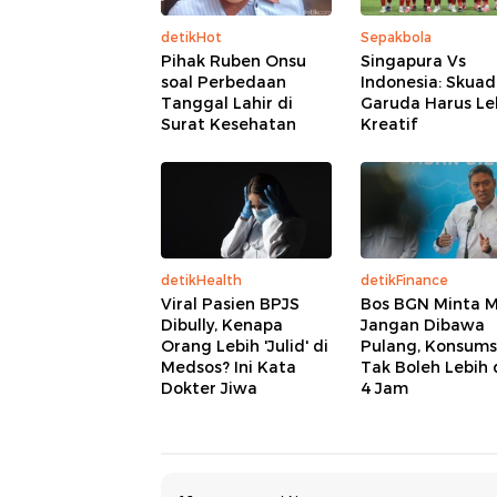
detikHot
Sepakbola
Pihak Ruben Onsu
Singapura Vs
soal Perbedaan
Indonesia: Skuad
Tanggal Lahir di
Garuda Harus Le
Surat Kesehatan
Kreatif
detikHealth
detikFinance
Viral Pasien BPJS
Bos BGN Minta 
Dibully, Kenapa
Jangan Dibawa
Orang Lebih 'Julid' di
Pulang, Konsums
Medsos? Ini Kata
Tak Boleh Lebih 
Dokter Jiwa
4 Jam