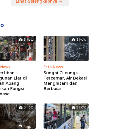
Lihat Selengkapnya
to
6 Foto
3 Foto
 News
Foto News
ertiban
Sungai Cileungsi
unan Liar di
Tercemar, Air Bekasi
ah Abang
Menghitam dan
hkan Fungsi
Berbusa
inase
3 Foto
3 Foto