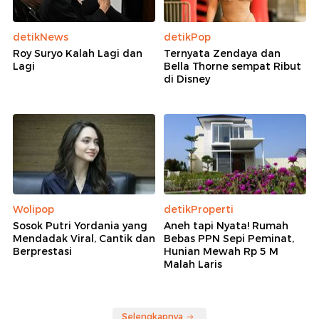
detikNews
detikPop
Roy Suryo Kalah Lagi dan
Ternyata Zendaya dan
Lagi
Bella Thorne sempat Ribut
di Disney
Wolipop
detikProperti
Sosok Putri Yordania yang
Aneh tapi Nyata! Rumah
Mendadak Viral, Cantik dan
Bebas PPN Sepi Peminat,
Berprestasi
Hunian Mewah Rp 5 M
Malah Laris
Selengkapnya