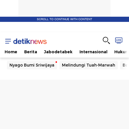
SCROLL TO CONTINUE WITH CONTENT
Home
Berita
Jabodetabek
Internasional
Huku
Nyago Bumi Sriwijaya
Melindungi Tuah-Marwah
Ba