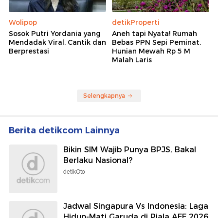
Wolipop
detikProperti
Sosok Putri Yordania yang
Aneh tapi Nyata! Rumah
Mendadak Viral, Cantik dan
Bebas PPN Sepi Peminat,
Berprestasi
Hunian Mewah Rp 5 M
Malah Laris
Selengkapnya
Berita detikcom Lainnya
Bikin SIM Wajib Punya BPJS, Bakal
Berlaku Nasional?
detikOto
Jadwal Singapura Vs Indonesia: Laga
Hidup-Mati Garuda di Piala AFF 2026