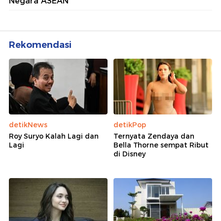
Negara ASEAN
Rekomendasi
detikNews
detikPop
Roy Suryo Kalah Lagi dan
Ternyata Zendaya dan
Lagi
Bella Thorne sempat Ribut
di Disney