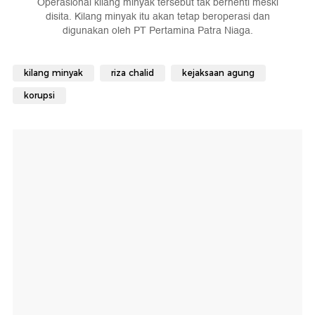
Operasional kilang minyak tersebut tak berhenti meski
disita. Kilang minyak itu akan tetap beroperasi dan
digunakan oleh PT Pertamina Patra Niaga.
kilang minyak
riza chalid
kejaksaan agung
korupsi