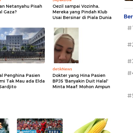
an Netanyahu Pisah
Oezil sampai Vozinha,
al Gaza?
Mereka yang Pindah Klub
Ber
Usai Bersinar di Piala Dunia
#
#
#
a
detikNews
#
al Penghina Pasien
Dokter yang Hina Pasien
ami Tak Mau ada Elda
BPJS 'Banyakin Duit Halal'
 Sardjito
Minta Maaf: Mohon Ampun
#