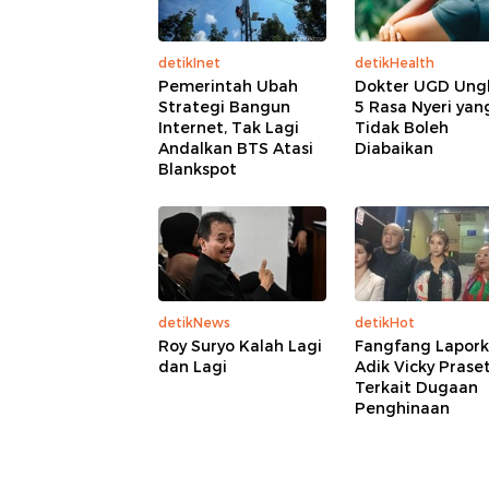
detikInet
detikHealth
Pemerintah Ubah
Dokter UGD Ung
Strategi Bangun
5 Rasa Nyeri yan
Internet, Tak Lagi
Tidak Boleh
Andalkan BTS Atasi
Diabaikan
Blankspot
detikNews
detikHot
Roy Suryo Kalah Lagi
Fangfang Lapork
dan Lagi
Adik Vicky Prase
Terkait Dugaan
Penghinaan