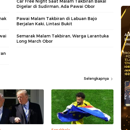
Car Free Night Saat Malam Takbiran Bakal
Digelar di Sudirman, Ada Pawai Obor
mak
Pawai Malam Takbiran di Labuan Bajo
Berjalan Kaki, Lintasi Bukit
Aj
wai
Semarak Malam Takbiran, Warga Larantuka
be
Long March Obor
Usu
ran
Selengkapnya
s
Sepakbola