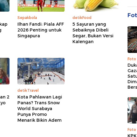
Fo
Sepakbola
detikFood
kap
Ilhan Fandi: Piala AFF
5 Sayuran yang
g
2026 Penting untuk
Sebaiknya Dibeli
Singapura
Segar, Bukan Versi
Kalengan
Foto
Duk
Gaz
Sat
Dim
Ber
detikTravel
an 2
Kota Pahlawan Lagi
tyo
Panas? Trans Snow
World Surabaya
Punya Promo
Menarik Bikin Adem
Foto
KPK 