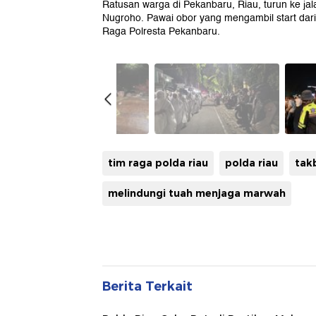
Ratusan warga di Pekanbaru, Riau, turun ke jal
Nugroho. Pawai obor yang mengambil start dar
Raga Polresta Pekanbaru.
tim raga polda riau
polda riau
takb
melindungi tuah menjaga marwah
Berita Terkait