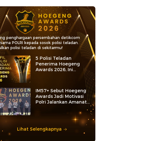
ang penghargaan persembahan detikcom
rsama POLRI kepada sosok polisi teladan.
lkan polisi teladan di sekitarmu!
5 Polisi Teladan
Penerima Hoegeng
Awards 2026, Ini
Kategori dan Kiprahnya
IM57+ Sebut Hoegeng
Awards Jadi Motivasi
Polri Jalankan Amanat
Konstitusi
Lihat Selengkapnya