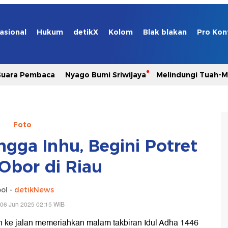
asional
Hukum
detikX
Kolom
Blak blakan
Pro Kon
Suara Pembaca
Nyago Bumi Sriwijaya
Melindungi Tuah-
Foto
ngga Inhu, Begini Potret
Obor di Riau
ol -
detikNews
 06 Jun 2025 02:15 WIB
un ke jalan memeriahkan malam takbiran Idul Adha 1446