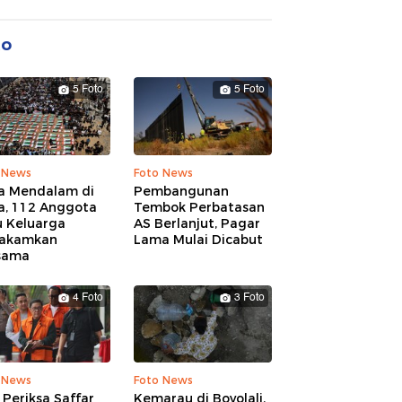
to
5 Foto
5 Foto
 News
Foto News
a Mendalam di
Pembangunan
a, 112 Anggota
Tembok Perbatasan
u Keluarga
AS Berlanjut, Pagar
akamkan
Lama Mulai Dicabut
sama
4 Foto
3 Foto
 News
Foto News
Periksa Saffar
Kemarau di Boyolali,