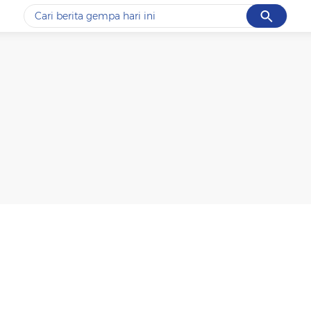
Cancel
Yang sedang ramai dicari
#1
data live draw sgp
#2
gempa hari ini
#3
prabowo
#4
iran
#5
demo
Promoted
Terakhir yang dicari
Loading...