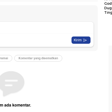
God
Duga
Tin