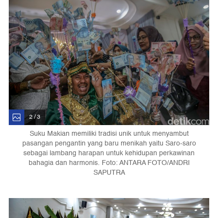
2 / 3
Suku Makian memiliki tradisi unik untuk menyambut
pasangan pengantin yang baru menikah yaitu Saro-saro
sebagai lambang harapan untuk kehidupan perkawinan
bahagia dan harmonis. Foto: ANTARA FOTO/ANDRI
SAPUTRA