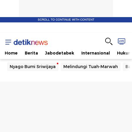
SCROLL TO CONTINUE WITH CONTENT
Home
Berita
Jabodetabek
Internasional
Huku
Nyago Bumi Sriwijaya
Melindungi Tuah-Marwah
Ba