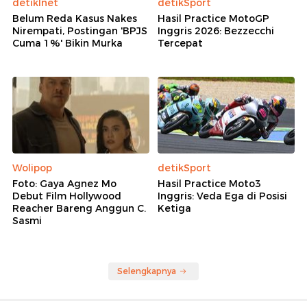
detikInet
detikSport
Belum Reda Kasus Nakes
Hasil Practice MotoGP
Nirempati, Postingan 'BPJS
Inggris 2026: Bezzecchi
Cuma 1%' Bikin Murka
Tercepat
Wolipop
detikSport
Foto: Gaya Agnez Mo
Hasil Practice Moto3
Debut Film Hollywood
Inggris: Veda Ega di Posisi
Reacher Bareng Anggun C.
Ketiga
Sasmi
Selengkapnya