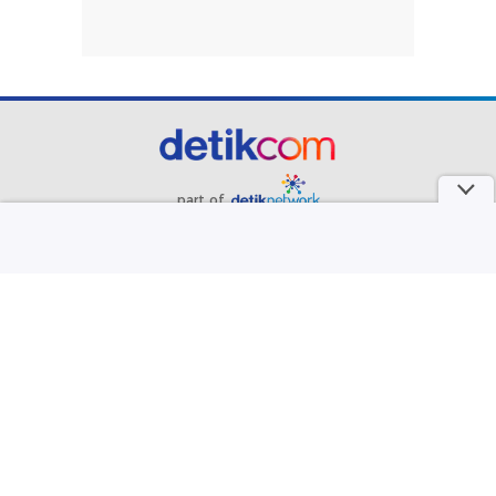
part of
Redaksi
Pedoman Media Siber
Karir
Kotak Pos
Info Iklan
Privacy Policy
Disclaimer
Download aplikasi detikcom
Copyright @ 2026 detikcom, All right reserved