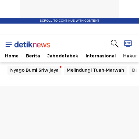
SCROLL TO CONTINUE WITH CONTENT
Home
Berita
Jabodetabek
Internasional
Huku
Nyago Bumi Sriwijaya
Melindungi Tuah-Marwah
Ba