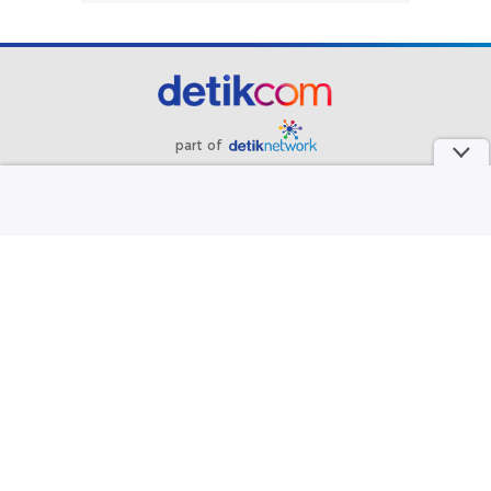
part of
Redaksi
Pedoman Media Siber
Karir
Kotak Pos
Info Iklan
Privacy Policy
Disclaimer
Download aplikasi detikcom
Copyright @ 2026 detikcom, All right reserved