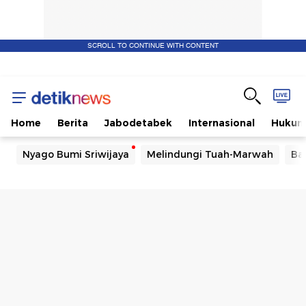
SCROLL TO CONTINUE WITH CONTENT
Home
Berita
Jabodetabek
Internasional
Huku
Nyago Bumi Sriwijaya
Melindungi Tuah-Marwah
Ba