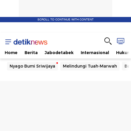
SCROLL TO CONTINUE WITH CONTENT
Home
Berita
Jabodetabek
Internasional
Huku
Nyago Bumi Sriwijaya
Melindungi Tuah-Marwah
Ba