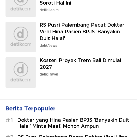
Sepakbola
Final Piala Presiden 2026: Persebaya
Tekuk Persib via Adu Penalti
Sepakbola
Tak Hanya Jago Masak, Chef Wilgoz
Hobi Kulineran ke Berbagai Kota!
detikFood
Pakar Sesalkan Nakes yang Hina
Pasien BPJS Baru Ditindak usai Viral,
Soroti Hal Ini
detikHealth
RS Pusri Palembang Pecat Dokter