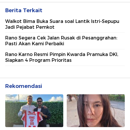
Ajang penghargaan persembahan detikcom bersama POLRI
kepada sosok polisi teladan. Usulkan polisi teladan di
sekitarmu!
5 Polisi Teladan Penerima
Hoegeng Awards 2026, Ini
Kategori dan Kiprahnya
IM57+ Sebut Hoegeng Awards
Jadi Motivasi Polri Jalankan
Amanat Konstitusi
Lihat Selengkapnya
Berita Terkait
Walkot Bima Buka Suara soal Lantik Istri-Sepupu