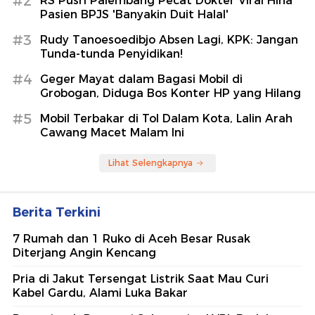
Viral Hina Pasien BPJS 'Banyakin
Duit Halal'
detikNews
Koster: Proyek Trem Bali Dimulai
2027
detikTravel
Berita Terpopuler
#1
Dokter yang Hina Pasien BPJS 'Banyakin Duit
Halal' Minta Maaf: Mohon Ampun
#2
RS Pusri Palembang Pecat Dokter Viral Hina
Pasien BPJS 'Banyakin Duit Halal'
#3
Rudy Tanoesoedibjo Absen Lagi, KPK: Jangan
Tunda-tunda Penyidikan!