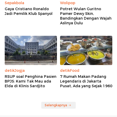
Jadi Pejabat Pemkot
Rano Segera Cek Jalan Rusak di Pesanggrahan:
Pasti Akan Kami Perbaiki
Rano Karno Resmi Pimpin Kwarda Pramuka DKI,
Siapkan 4 Program Prioritas
Rekomendasi
Sepakbola
Wolipop
Gaya Cristiano Ronaldo
Potret Wulan Guritno
Jadi Pemilik Klub Spanyol
Pamer Dewy Skin,
Bandingkan Dengan Wajah
Aslinya Dulu