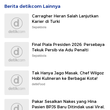
detikJogja
detikFood
RSUP soal Penghina Pasien
7 Rumah Makan Padang
BPJS: Kami Tak Mau ada
Legendaris di Jakarta
Elda di Klinis Sardjito
Pusat, Ada yang Sejak 1960
Selengkapnya
Berita detikcom Lainnya
Carragher Heran Salah Lanjutkan
Karier di Turki