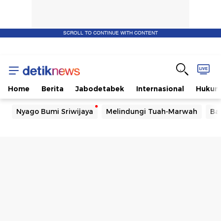
SCROLL TO CONTINUE WITH CONTENT
Home
Berita
Jabodetabek
Internasional
Huku
Nyago Bumi Sriwijaya
Melindungi Tuah-Marwah
Ba