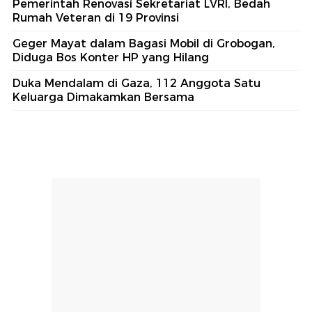
#4
Geger Mayat dalam Bagasi Mobil di
Grobogan, Diduga Bos Konter HP yang Hilang
#5
Mobil Terbakar di Tol Dalam Kota, Lalin Arah
Cawang Macet Malam Ini
Lihat Selengkapnya
Berita Terkini
7 Rumah dan 1 Ruko di Aceh Besar Rusak
Diterjang Angin Kencang
Pria di Jakut Tersengat Listrik Saat Mau Curi
Kabel Gardu, Alami Luka Bakar
Pemerintah Renovasi Sekretariat LVRI, Bedah
Rumah Veteran di 19 Provinsi
Geger Mayat dalam Bagasi Mobil di Grobogan,
Diduga Bos Konter HP yang Hilang