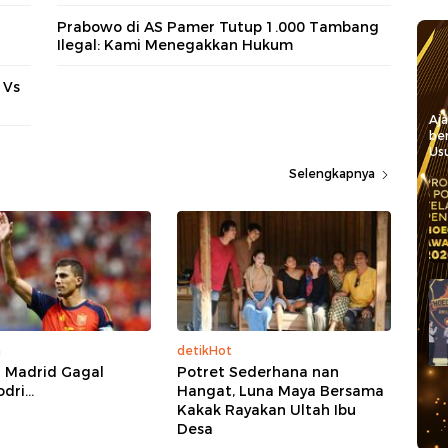
Prabowo di AS Pamer Tutup 1.000 Tambang
Ilegal: Kami Menegakkan Hukum
 Vs
Aj
be
Usu
Selengkapnya
a
detikHot
l Madrid Gagal
Potret Sederhana nan
ri...
Hangat, Luna Maya Bersama
Kakak Rayakan Ultah Ibu
Desa