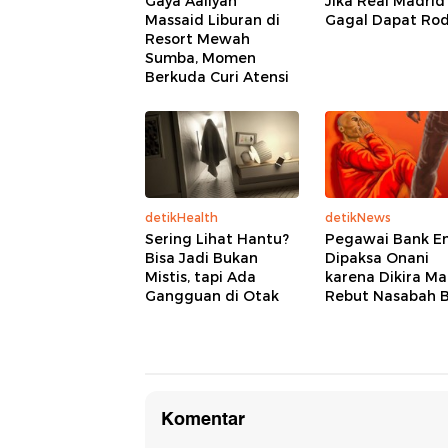
Gaya Aaliyah
Jika Real Madrid
Massaid Liburan di
Gagal Dapat Rodri
Resort Mewah
Sumba, Momen
Berkuda Curi Atensi
detikHealth
detikNews
Sering Lihat Hantu?
Pegawai Bank E
Bisa Jadi Bukan
Dipaksa Onani
Mistis, tapi Ada
karena Dikira M
Gangguan di Otak
Rebut Nasabah 