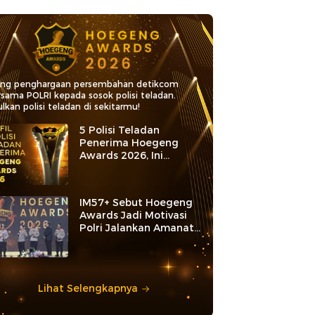
ang penghargaan persembahan detikcom
rsama POLRI kepada sosok polisi teladan.
lkan polisi teladan di sekitarmu!
5 Polisi Teladan
Penerima Hoegeng
Awards 2026, Ini
Kategori dan Kiprahnya
IM57+ Sebut Hoegeng
Awards Jadi Motivasi
Polri Jalankan Amanat
Konstitusi
Lihat Selengkapnya