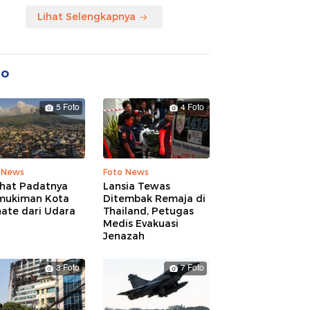
Lihat Selengkapnya
to
5 Foto
4 Foto
 News
Foto News
ihat Padatnya
Lansia Tewas
mukiman Kota
Ditembak Remaja di
nate dari Udara
Thailand, Petugas
Medis Evakuasi
Jenazah
3 Foto
7 Foto