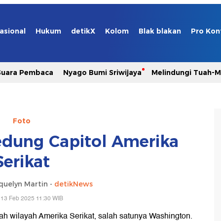
asional
Hukum
detikX
Kolom
Blak blakan
Pro Kon
Suara Pembaca
Nyago Bumi Sriwijaya
Melindungi Tuah-
Foto
Gedung Capitol Amerika
Serikat
quelyn Martin -
detikNews
 13 Feb 2025 11:30 WIB
ah wilayah Amerika Serikat, salah satunya Washington.