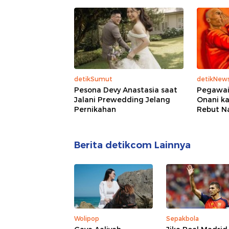
detikSumut
detikNew
Pesona Devy Anastasia saat
Pegawai
Jalani Prewedding Jelang
Onani ka
Pernikahan
Rebut N
Berita detikcom Lainnya
Wolipop
Sepakbola