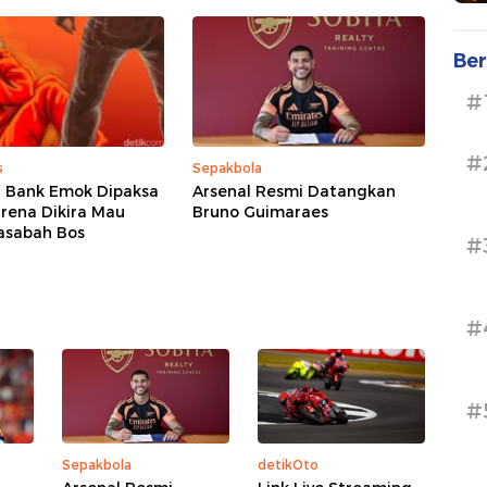
Ber
#
#
s
Sepakbola
 Bank Emok Dipaksa
Arsenal Resmi Datangkan
rena Dikira Mau
Bruno Guimaraes
asabah Bos
#
#
#
Sepakbola
detikOto