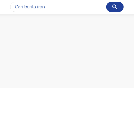
Cancel
Yang sedang ramai dicari
#1
data live draw sgp
#2
kebakaran
#3
prabowo
#4
iran
#5
gempa hari ini
Promoted
Terakhir yang dicari
Loading...