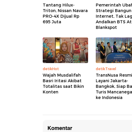
Tantang Hilux-
Pemerintah Uba
Triton, Nissan Navara
Strategi Bangun
PRO-4X Dijual Rp
Internet, Tak Lag
695 Juta
Andalkan BTS At
Blankspot
detikHot
detikTravel
Wajah Musdalifah
TransNusa Resm
Basri Iritasi Akibat
Layani Jakarta-
Totalitas saat Bikin
Bangkok, Siap B
Konten
Turis Mancanega
ke Indonesia