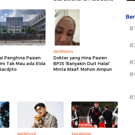
Ber
#
#
a
detikNews
al Penghina Pasien
Dokter yang Hina Pasien
#
ami Tak Mau ada Elda
BPJS 'Banyakin Duit Halal'
 Sardjito
Minta Maaf: Mohon Ampun
#
#
detikFood
Sepakbola