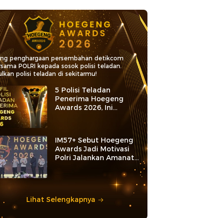
ang penghargaan persembahan detikcom
rsama POLRI kepada sosok polisi teladan.
lkan polisi teladan di sekitarmu!
5 Polisi Teladan
Penerima Hoegeng
Awards 2026, Ini
Kategori dan Kiprahnya
IM57+ Sebut Hoegeng
Awards Jadi Motivasi
Polri Jalankan Amanat
Konstitusi
Lihat Selengkapnya