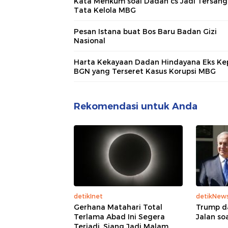
Kata Menkum soal Dadan cs Jadi Tersan
Tata Kelola MBG
Pesan Istana buat Bos Baru Badan Gizi
Nasional
Harta Kekayaan Dadan Hindayana Eks Ke
BGN yang Terseret Kasus Korupsi MBG
Rekomendasi untuk Anda
detikInet
detikNew
Gerhana Matahari Total
Trump d
Terlama Abad Ini Segera
Jalan so
Terjadi, Siang Jadi Malam