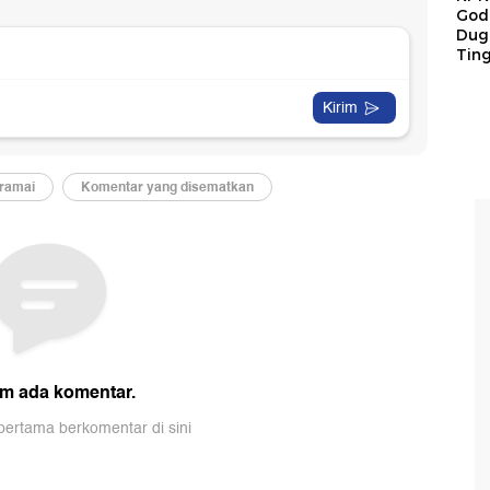
God
Duga
Tin