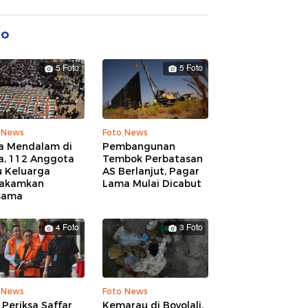
to
5 Foto
5 Foto
 News
Foto News
a Mendalam di
Pembangunan
a, 112 Anggota
Tembok Perbatasan
u Keluarga
AS Berlanjut, Pagar
akamkan
Lama Mulai Dicabut
sama
4 Foto
3 Foto
 News
Foto News
Periksa Saffar
Kemarau di Boyolali,