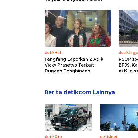
detikHot
detikJogj
Fangfang Laporkan 2 Adik
RSUP so
Vicky Prasetyo Terkait
BPJS: K
Dugaan Penghinaan
di Klinis
Berita detikcom Lainnya
detikOto
detikInet