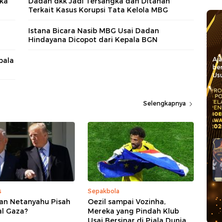
gka
Dadan dkk Jadi Tersangka dan Ditahan
Terkait Kasus Korupsi Tata Kelola MBG
Istana Bicara Nasib MBG Usai Dadan
Hindayana Dicopot dari Kepala BGN
Aj
pala
be
Usu
Selengkapnya
s
Sepakbola
an Netanyahu Pisah
Oezil sampai Vozinha,
al Gaza?
Mereka yang Pindah Klub
Usai Bersinar di Piala Dunia