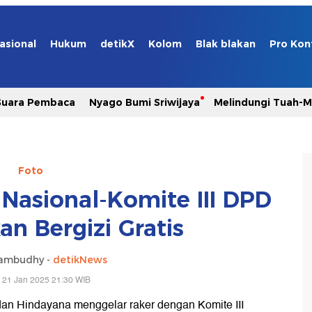
asional
Hukum
detikX
Kolom
Blak blakan
Pro Kon
Suara Pembaca
Nyago Bumi Sriwijaya
Melindungi Tuah-
Foto
 Nasional-Komite III DPD
n Bergizi Gratis
ambudhy -
detikNews
 21 Jan 2025 21:30 WIB
an Hindayana menggelar raker dengan Komite III