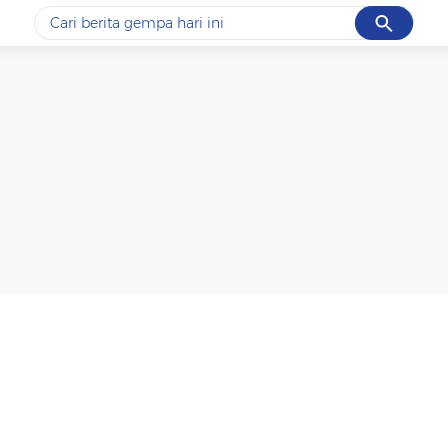
Cancel
Yang sedang ramai dicari
#1
data live draw sgp
#2
gempa hari ini
#3
prabowo
#4
iran
#5
demo
Promoted
Terakhir yang dicari
Loading...