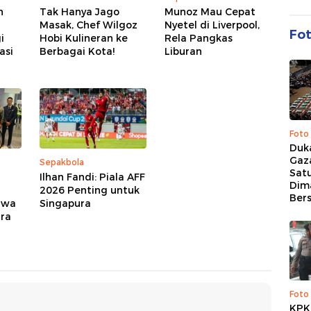
h
Tak Hanya Jago
Munoz Mau Cepat
Masak, Chef Wilgoz
Nyetel di Liverpool,
Fo
i
Hobi Kulineran ke
Rela Pangkas
asi
Berbagai Kota!
Liburan
Foto
Duk
Gaz
Sepakbola
Sat
i
Ilhan Fandi: Piala AFF
Dim
2026 Penting untuk
Ber
awa
Singapura
ra
Foto
KPK 